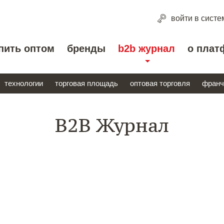
войти
в систе
пить оптом
бренды
b2b журнал
о плат
технологии
торговая площадь
оптовая торговля
франч
B2B Журнал