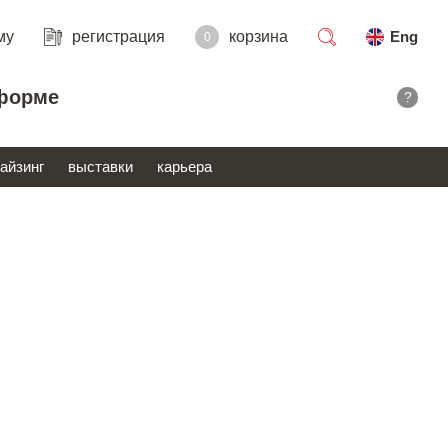
му
регистрация
корзина
Eng
0
поиск
форме
?
айзинг
выставки
карьера