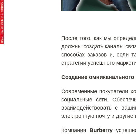
пишитесь на новости брендов
После того, как мы опреде
должны создать каналы связ
способах заказов и, если 
стратегии успешного маркети
Создание омниканального 
Современные покупатели хо
социальные сети. Обеспеч
взаимодействовать с ваши
электронную почту и другие
Компания
Burberry
успешно