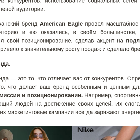
з конкурентов, использование социальных сетей
левой аудитории.
анский бренд
American Eagle
провел масштабное 
иторию и ею оказались, в своём большинстве, 
л свой позиционирование, сделав акцент на
подл
 привело к значительному росту продаж и сделало б
нда.
нда — это то, что отличает вас от конкурентов. Опр
о, что делает ваш бренд особенным и ценным дл
 миссии и позиционировании.
Например, спортивны
ющий людей на достижение своих целей. Их слоган 
 их маркетинговые кампании всегда заряжают энерги