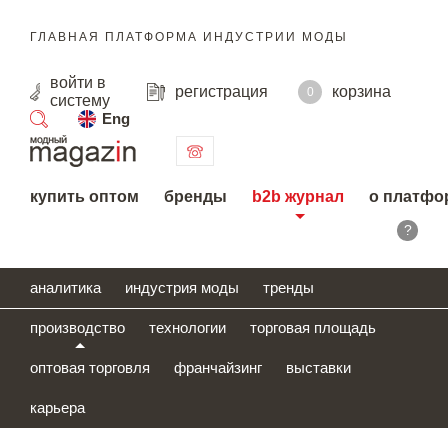
ГЛАВНАЯ ПЛАТФОРМА ИНДУСТРИИ МОДЫ
войти
в
регистрация
корзина
0
систему
Eng
поиск
купить оптом
бренды
b2b журнал
о платфо
?
аналитика
индустрия моды
тренды
производство
технологии
торговая площадь
оптовая торговля
франчайзинг
выставки
карьера