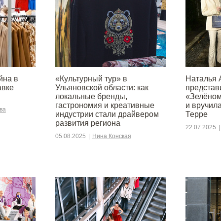
йна в
«Культурный тур» в
Наталья 
авке
Ульяновской области: как
представ
локальные бренды,
«Зелёном
гастрономия и креативные
и вручил
ва
индустрии стали драйвером
Терре
развития региона
22.07.2025
|
05.08.2025
|
Нина Конская