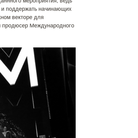
даннного мероприятия, ведь
ть и поддержать начинающих
жном векторе для
 и продюсер Международного