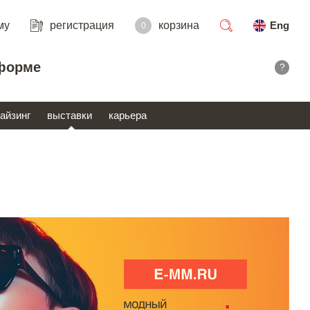
му
регистрация
корзина
Eng
0
поиск
форме
?
айзинг
выставки
карьера