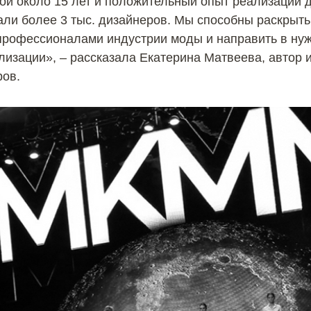
ной около 15 лет и положительный опыт реализации 
тали более 3 тыс. дизайнеров. Мы способны раскры
 профессионалами индустрии моды и направить в ну
лизации», – рассказала Екатерина Матвеева, автор
ов.