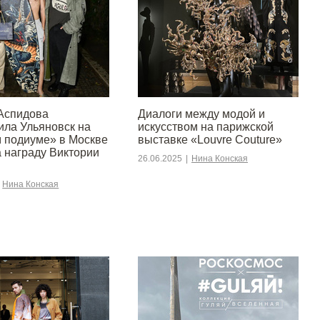
Аспидова
Диалоги между модой и
ила Ульяновск на
искусством на парижской
 подиуме» в Москве
выставке «Louvre Couture»
а награду Виктории
26.06.2025
|
Нина Конская
Нина Конская