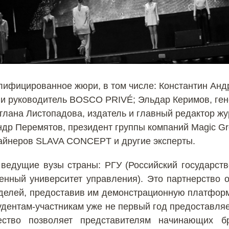
лифицированное жюри, в том числе: Константин Анд
и руководитель BOSCO PRIVÉ; Эльдар Керимов, ген
тлана Листопадова, издатель и главный редактор жур
ндр Перемятов, президент группы компаний Magic Gr
зайнеров SLAVA CONCEPT и другие эксперты.
ведущие вузы страны: РГУ (Российский государств
венный университет управления). Это партнерство 
оделей, предоставив им демонстрационную платформ
дентам-участникам уже не первый год предоставля
чество позволяет представителям начинающих 