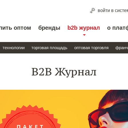
войти
в систе
пить оптом
бренды
b2b журнал
о плат
технологии
торговая площадь
оптовая торговля
франч
B2B Журнал