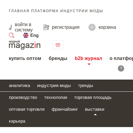
ГЛАВНАЯ ПЛАТФОРМА ИНДУСТРИИ МОДЫ
войти
в
регистрация
корзина
0
систему
Eng
поиск
купить оптом
бренды
b2b журнал
о платфо
?
аналитика
индустрия моды
тренды
производство
технологии
торговая площадь
оптовая торговля
франчайзинг
выставки
карьера