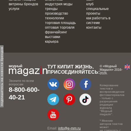
витрины брендов
индустрия моды
клуб
услуги
тренды
специальные
производство
проекты
технологии
как работать в
торговая площадь
системе
оптовая торговля
контакты
франчайзинг
выставки
карьера
одпишитесь на новости брендов
ТУТ КИПИТ ЖИЗНЬ,
© «Модный
Magazin» 2016-
ПРИСОЕДИНЯЙТЕСЬ:
2026.
Звоните по всем
вопросам
Копирование
8-800-600-
текстов и
воспроизведение
фотоматериалов
40-21
- только с
разрешения
редакции
журнала
"Модный
magazin".
* Мнение
авторов текстов
может
Email:
info@e-mm.ru
не совпадать с