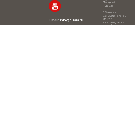
"Модный
magazin".
* Мнение
авторов текстов
может
Email:
info@e-mm.ru
не совпадать с
точкой зрения
Адреса:
редакции.
Россия, г. Москва, 105066,
Токмаков переулок, дом №
16, строение 2, телефон:
+7-903-140-03-57
Россия, г. Санкт-Петербург,
191186, Офисный центр
"Казанский", Казанская ул,
7, телефон: 8-800-600-40-
21
Россия, г. Краснодар,
105066, Офисный центр
"Кутузовский", Северная
ул., 490, телефон: 8-800-
600-40-21
Россия, г. Нижний
Новгород, 603105,
Офисный центр "London",
Ошарская, 77А, телефон: