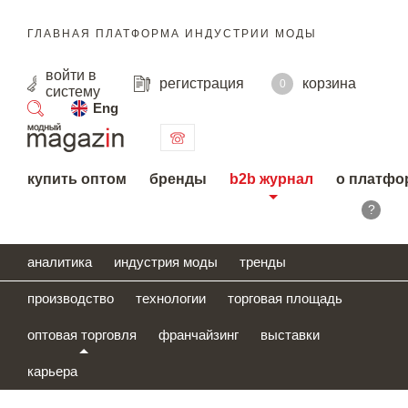
ГЛАВНАЯ ПЛАТФОРМА ИНДУСТРИИ МОДЫ
войти
в
регистрация
корзина
0
систему
Eng
поиск
купить оптом
бренды
b2b журнал
о платфо
?
аналитика
индустрия моды
тренды
производство
технологии
торговая площадь
оптовая торговля
франчайзинг
выставки
карьера