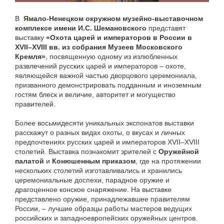
В
Ямало-Ненецком окружном музейно-выставочном
комплексе имени И.С. Шемановского
представят
выставку
«Охота царей и императоров в России в
XVII–XVIII вв. из собрания Музеев Московского
Кремля»
, посвященную одному из излюбленных
развлечений русских царей и императоров – охоте,
являющейся важной частью дворцового церемониала,
призванного демонстрировать подданным и иноземным
гостям блеск и величие, авторитет и могущество
правителей.
Более восьмидесяти уникальных экспонатов выставки
расскажут о разных видах охоты, о вкусах и личных
предпочтениях русских царей и императоров XVII–XVIII
столетий. Выставка познакомит зрителей с
Оружейной
палатой
и
Конюшенным приказом
, где на протяжении
нескольких столетий изготавливались и хранились
церемониальные доспехи, парадное оружие и
драгоценное конское снаряжение. На выставке
представлено оружие, принадлежавшее правителям
России, – лучшие образцы работы мастеров ведущих
российских и западноевропейских оружейных центров.