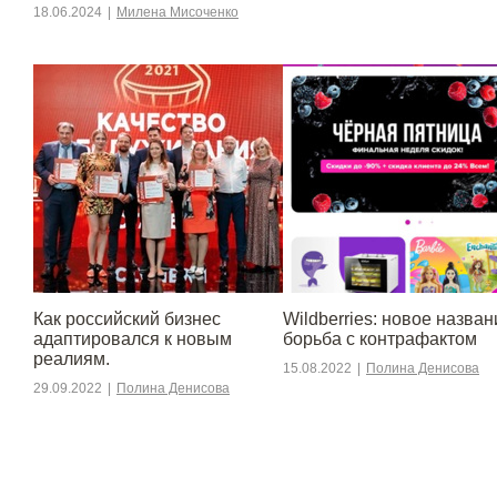
18.06.2024
|
Милена Мисоченко
​​Как российский бизнес
Wildberries: новое назван
адаптировался к новым
борьба с контрафактом
реалиям.
15.08.2022
|
Полина Денисова
29.09.2022
|
Полина Денисова