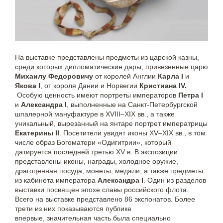
На выставке представлены предметы из царской казны,
среди которых дипломатические дары, привезенные царю
Михаилу Федоровичу
от королей Англии
Карла I
и
Якова I
, от короля Дании и Норвегии
Кристиана IV.
Особую ценность имеют портреты императоров
Петра I
и
Александра I
, выполненные на Санкт-Петербургской
шпалерной мануфактуре в XVIII–XIX вв., а также
уникальный, вырезанный на янтаре портрет императрицы
Екатерины II
. Посетители увидят иконы XV–XIX вв., в том
числе образ Богоматери «Одигитрии», который
датируется последней третью XV в. В экспозиции
представлены иконы, награды, холодное оружие,
драгоценная посуда, монеты, медали, а также предметы
из кабинета императора
Александра I
. Один из разделов
выставки посвящен эпохе славы российского флота.
Всего на выставке представлено 86 экспонатов. Более
трети из них показываются публике
впервые, значительная часть была специально