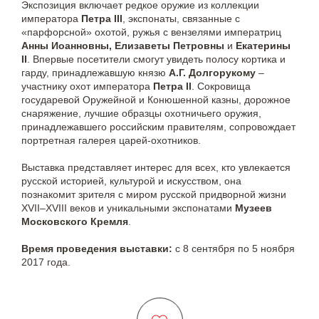
Экспозиция включает редкое оружие из коллекции
императора
Петра III
, экспонаты, связанные с
«парфорсной» охотой, ружья с вензелями императриц
Анны Иоанновны, Елизаветы Петровны
и
Екатерины
II
. Впервые посетители смогут увидеть полосу кортика и
гарду, принадлежавшую князю
А.Г. Долгорукому
–
участнику охот императора
Петра II
. Сокровища
государевой Оружейной и Конюшенной казны, дорожное
снаряжение, лучшие образцы охотничьего оружия,
принадлежавшего российским правителям, сопровождает
портретная галерея царей-охотников.
Выставка представляет интерес для всех, кто увлекается
русской историей, культурой и искусством, она
познакомит зрителя с миром русской придворной жизни
XVII–XVIII веков и уникальными экспонатами
Музеев
Московского Кремля
.
Время проведения выставки:
с 8 сентября по 5 ноября
2017 года.