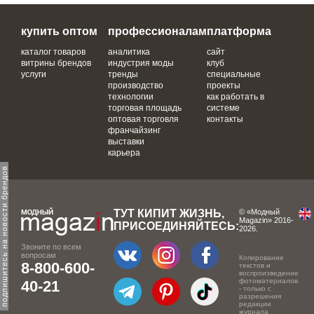
купить оптом
профессионалам
платформа
каталог товаров
аналитика
сайт
витрины брендов
индустрия моды
клуб
услуги
тренды
специальные
производство
проекты
технологии
как работать в
торговая площадь
системе
оптовая торговля
контакты
франчайзинг
выставки
карьера
одпишитесь на новости брендов
ТУТ КИПИТ ЖИЗНЬ,
© «Модный
Magazin» 2016-
ПРИСОЕДИНЯЙТЕСЬ:
2026.
Звоните по всем
вопросам
Копирование
8-800-600-
текстов и
воспроизведение
фотоматериалов
40-21
- только с
разрешения
редакции
журнала