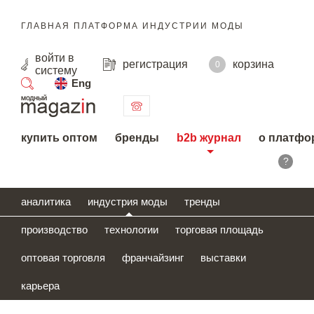
ГЛАВНАЯ ПЛАТФОРМА ИНДУСТРИИ МОДЫ
войти
в
регистрация
корзина
0
систему
Eng
поиск
купить оптом
бренды
b2b журнал
о платфо
?
аналитика
индустрия моды
тренды
производство
технологии
торговая площадь
оптовая торговля
франчайзинг
выставки
карьера