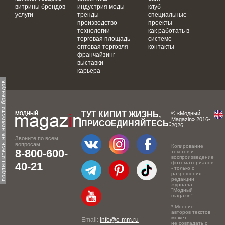
витрины брендов
индустрия моды
клуб
услуги
тренды
специальные
производство
проекты
технологии
как работать в
торговая площадь
системе
оптовая торговля
контакты
франчайзинг
выставки
карьера
одпишитесь на новости брендов
ТУТ КИПИТ ЖИЗНЬ,
© «Модный
Magazin» 2016-
ПРИСОЕДИНЯЙТЕСЬ:
2026.
Звоните по всем
вопросам
Копирование
8-800-600-
текстов и
воспроизведение
фотоматериалов
40-21
- только с
разрешения
редакции
журнала
"Модный
magazin".
* Мнение
авторов текстов
может
Email:
info@e-mm.ru
не совпадать с