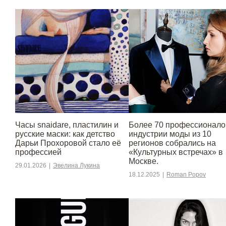
Часы snaidare, пластилин и
Более 70 профессионало
русские маски: как детство
индустрии моды из 10
Дарьи Прохоровой стало её
регионов собрались на
профессией
«Культурных встречах» в
Москве.
29.01.2026
|
Эвелина Лукина
18.12.2025
|
Roman Popov