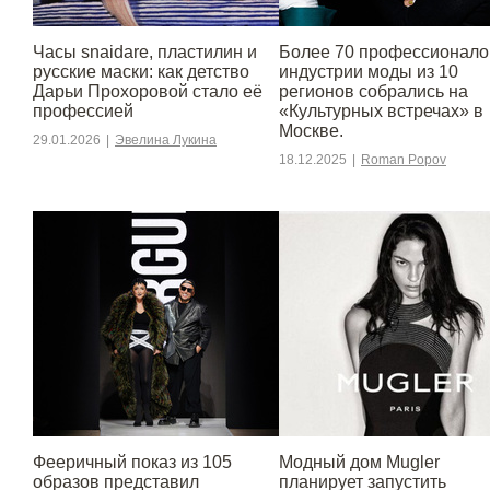
Часы snaidare, пластилин и
Более 70 профессионало
русские маски: как детство
индустрии моды из 10
Дарьи Прохоровой стало её
регионов собрались на
профессией
«Культурных встречах» в
Москве.
29.01.2026
|
Эвелина Лукина
18.12.2025
|
Roman Popov
Фееричный показ из 105
Модный дом Mugler
образов представил
планирует запустить