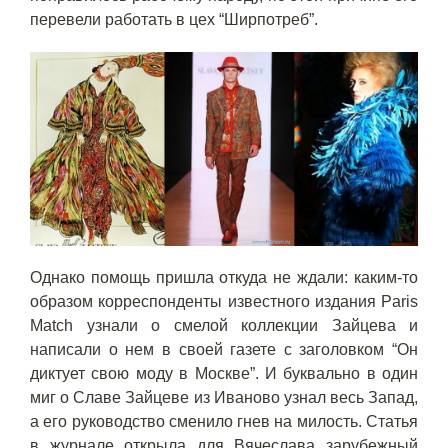
перевели работать в цех “Ширпотреб”.
Однако помощь пришла откуда не ждали: каким-то
образом корреспонденты известного издания Paris
Match узнали о смелой коллекции Зайцева и
написали о нем в своей газете с заголовком “Он
диктует свою моду в Москве”. И буквально в один
миг о Славе Зайцеве из Иваново узнал весь Запад,
а его руководство сменило гнев на милость. Статья
в журнале открыла для Вячеслава зарубежный