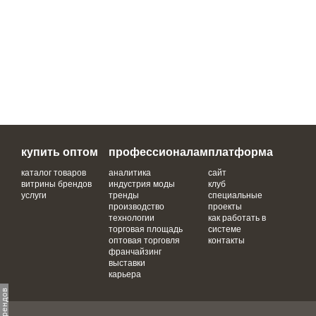
купить оптом
профессионалам
платформа
каталог товаров
аналитика
сайт
витрины брендов
индустрия моды
клуб
услуги
тренды
специальные
производство
проекты
технологии
как работать в
торговая площадь
системе
оптовая торговля
контакты
франчайзинг
выставки
карьера