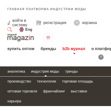
ГЛАВНАЯ ПЛАТФОРМА ИНДУСТРИИ МОДЫ
войти
в
регистрация
корзина
0
систему
Eng
поиск
купить оптом
бренды
b2b журнал
о платфо
?
аналитика
индустрия моды
тренды
производство
технологии
торговая площадь
оптовая торговля
франчайзинг
выставки
карьера