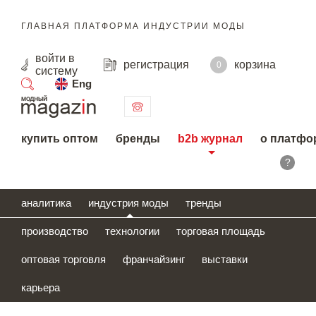
ГЛАВНАЯ ПЛАТФОРМА ИНДУСТРИИ МОДЫ
войти
в
регистрация
корзина
0
систему
Eng
поиск
купить оптом
бренды
b2b журнал
о платфо
?
аналитика
индустрия моды
тренды
производство
технологии
торговая площадь
оптовая торговля
франчайзинг
выставки
карьера