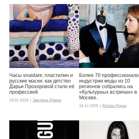
Часы snaidare, пластилин и
Более 70 профессионало
русские маски: как детство
индустрии моды из 10
Дарьи Прохоровой стало её
регионов собрались на
профессией
«Культурных встречах» в
Москве.
29.01.2026
|
Эвелина Лукина
18.12.2025
|
Roman Popov