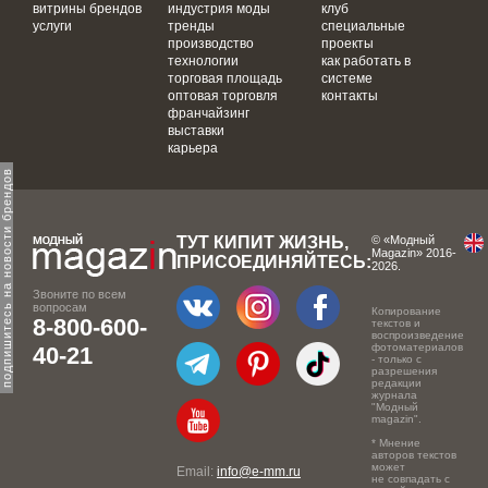
витрины брендов
индустрия моды
клуб
услуги
тренды
специальные
производство
проекты
технологии
как работать в
торговая площадь
системе
оптовая торговля
контакты
франчайзинг
выставки
карьера
одпишитесь на новости брендов
ТУТ КИПИТ ЖИЗНЬ,
© «Модный
Magazin» 2016-
ПРИСОЕДИНЯЙТЕСЬ:
2026.
Звоните по всем
вопросам
Копирование
8-800-600-
текстов и
воспроизведение
фотоматериалов
40-21
- только с
разрешения
редакции
журнала
"Модный
magazin".
* Мнение
авторов текстов
может
Email:
info@e-mm.ru
не совпадать с