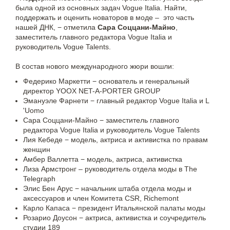
была одной из основных задач Vogue Italia. Найти,
поддержать и оценить новаторов в моде – это часть
нашей ДНК, − отметила
Сара Соццани-Майно
,
заместитель главного редактора Vogue Italia и
руководитель Vogue Talents.
В состав нового международного жюри вошли:
Федерико Маркетти − основатель и генеральный
директор YOOX NET-A-PORTER GROUP
Эмануэле Фарнети − главный редактор Vogue Italia и L
'Uomo
Сара Соццани-Майно − заместитель главного
редактора Vogue Italia и руководитель Vogue Talents
Лия Кебеде − модель, актриса и активистка по правам
женщин
Амбер Валлетта − модель, актриса, активистка
Лиза Армстронг – руководитель отдела моды в The
Telegraph
Элис Бен Арус − начальник штаба отдела моды и
аксессуаров и член Комитета CSR, Richemont
Карло Капаса − президент Итальянской палаты моды
Розарио Доусон − актриса, активистка и соучредитель
студии 189