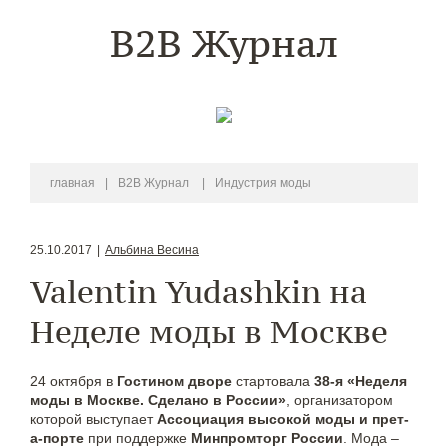
B2B Журнал
главная
|
B2B Журнал
|
Индустрия моды
25.10.2017
|
Альбина Весина
Valentin Yudashkin на
Неделе моды в Москве
24 октября в
Гостином дворе
стартовала
38-я «Неделя
моды в Москве. Сделано в России»
, организатором
которой выступает
Ассоциация высокой моды и прет-
а-порте
при поддержке
Минпромторг России
. Мода –