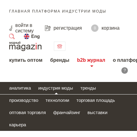
ГЛАВНАЯ ПЛАТФОРМА ИНДУСТРИИ МОДЫ
войти
в
регистрация
корзина
0
систему
Eng
поиск
купить оптом
бренды
b2b журнал
о платфо
?
аналитика
индустрия моды
тренды
производство
технологии
торговая площадь
оптовая торговля
франчайзинг
выставки
карьера