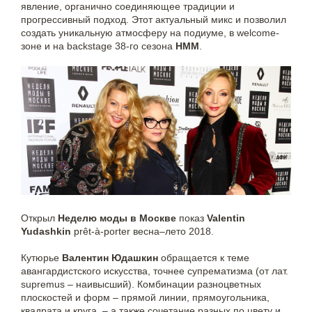
явление, органично соединяющее традиции и
прогрессивный подход. Этот актуальный микс и позволил
создать уникальную атмосферу на подиуме, в welcome-
зоне и на backstage 38-го сезона
НММ
.
Открыл
Неделю моды в Москве
показ
Valentin
Yudashkin
prêt-à-porter весна–лето 2018.
Кутюрье
Валентин Юдашкин
обращается к теме
авангардистского искусства, точнее супрематизма (от лат.
supremus – наивысший). Комбинации разноцветных
плоскостей и форм – прямой линии, прямоугольника,
квадрата и круга, – а также сочетание разных по цвету и