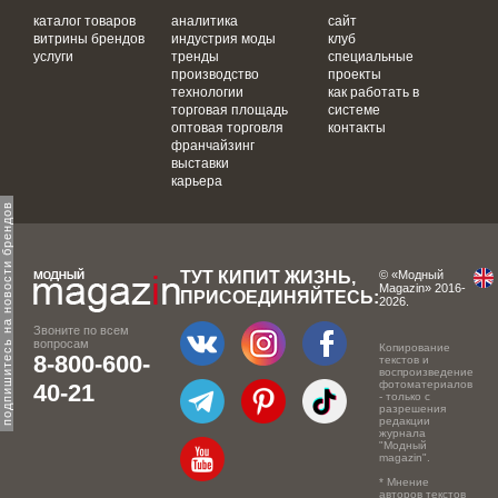
каталог товаров
аналитика
сайт
витрины брендов
индустрия моды
клуб
услуги
тренды
специальные
производство
проекты
технологии
как работать в
торговая площадь
системе
оптовая торговля
контакты
франчайзинг
выставки
карьера
одпишитесь на новости брендов
ТУТ КИПИТ ЖИЗНЬ,
© «Модный
Magazin» 2016-
ПРИСОЕДИНЯЙТЕСЬ:
2026.
Звоните по всем
вопросам
Копирование
8-800-600-
текстов и
воспроизведение
фотоматериалов
40-21
- только с
разрешения
редакции
журнала
"Модный
magazin".
* Мнение
авторов текстов