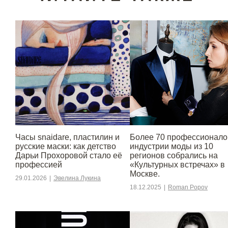
Часы snaidare, пластилин и
Более 70 профессионало
русские маски: как детство
индустрии моды из 10
Дарьи Прохоровой стало её
регионов собрались на
профессией
«Культурных встречах» в
Москве.
29.01.2026
|
Эвелина Лукина
18.12.2025
|
Roman Popov