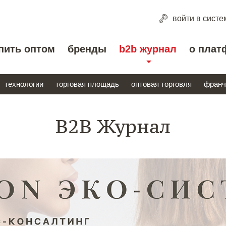
войти
в систе
пить оптом
бренды
b2b журнал
о плат
технологии
торговая площадь
оптовая торговля
франч
B2B Журнал