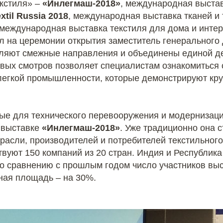
екстиля» –
«Инлегмаш-2018»
, международная выста
xtil Russia 2018
, международная выставка тканей и
 международная выставка текстиля для дома и инте
тил на церемонии открытия заместитель генерального
вляют смежные направления и объединены единой д
вых смотров позволяет специалистам ознакомиться 
легкой промышленности, которые демонстрируют кр
е для технического перевооружения и модернизаци
 выставке
«Инлегмаш-2018»
. Уже традиционно она 
асли, производителей и потребителей текстильного
ствуют 150 компаний из 20 стран. Индия и Республик
о сравнению с прошлым годом число участников вы
нная площадь – на 30%.