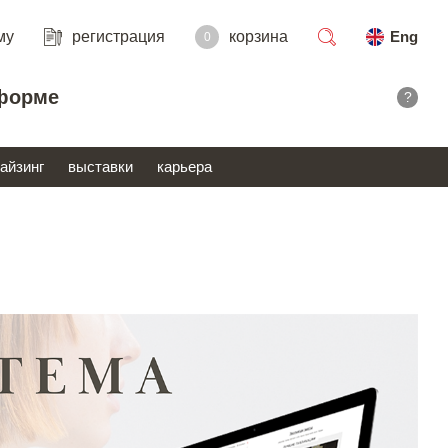
му
регистрация
корзина
Eng
0
поиск
форме
?
айзинг
выставки
карьера