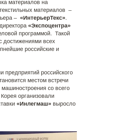
вка материалов на
 текстильных материалов –
рьера –
«ИнтерьерТекс»
.
 директора
«Экспоцентра»
еловой программой. Такой
с достижениями всех
упнейшие российские и
и предприятий российского
становится местом встречи
 машиностроения со всего
а Корея организовали
ставки
«Инлегмаш»
выросло