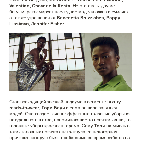
Valentino, Oscar de la Renta.
Не отстают и другие:
бегунья рекламирует последние модели очков и сумочек,
а так же украшения от
Benedetta Bruzziches, Poppy
Lissiman, Jennifer Fisher.
Став восходящей звездой подиума в сегменте
luxury
ready-to-wear
,
Тори Боу
и и сама решила заняться
модой. Она создает очень эффектные головные уборы из
натурального шелка, напоминающие то повязки хиппи, то
головные уборы красавец гарема. Саму
Тори
на мысль о
таких головных повязках натолкнула ее непокорная
прическа, которую было необходимо во время забегов на