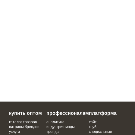
купить оптом
профессионалам
платформа
каталог товаров
аналитика
сайт
витрины брендов
индустрия моды
клуб
услуги
тренды
специальные