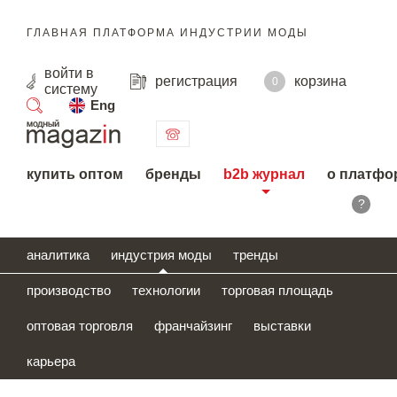
ГЛАВНАЯ ПЛАТФОРМА ИНДУСТРИИ МОДЫ
войти
в
регистрация
корзина
0
систему
Eng
поиск
купить оптом
бренды
b2b журнал
о платфо
?
аналитика
индустрия моды
тренды
производство
технологии
торговая площадь
оптовая торговля
франчайзинг
выставки
карьера