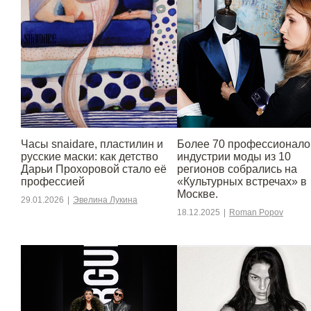
Часы snaidare, пластилин и
Более 70 профессионало
русские маски: как детство
индустрии моды из 10
Дарьи Прохоровой стало её
регионов собрались на
профессией
«Культурных встречах» в
Москве.
29.01.2026
|
Эвелина Лукина
18.12.2025
|
Roman Popov