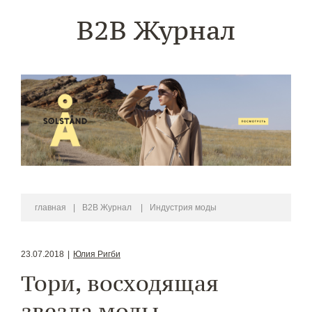
B2B Журнал
главная
|
B2B Журнал
|
Индустрия моды
23.07.2018
|
Юлия Ригби
Тори, восходящая
звезда моды