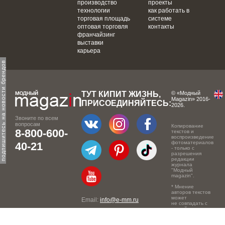
производство
проекты
технологии
как работать в
торговая площадь
системе
оптовая торговля
контакты
франчайзинг
выставки
карьера
одпишитесь на новости брендов
ТУТ КИПИТ ЖИЗНЬ,
© «Модный
Magazin» 2016-
ПРИСОЕДИНЯЙТЕСЬ:
2026.
Звоните по всем
вопросам
Копирование
8-800-600-
текстов и
воспроизведение
фотоматериалов
40-21
- только с
разрешения
редакции
журнала
"Модный
magazin".
* Мнение
авторов текстов
может
Email:
info@e-mm.ru
не совпадать с
точкой зрения
Адреса:
редакции.