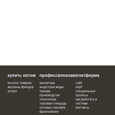
купить оптом
профессионалам
платформа
каталог товаров
аналитика
сайт
витрины брендов
индустрия моды
клуб
услуги
тренды
специальные
производство
проекты
технологии
как работать в
торговая площадь
системе
оптовая торговля
контакты
франчайзинг