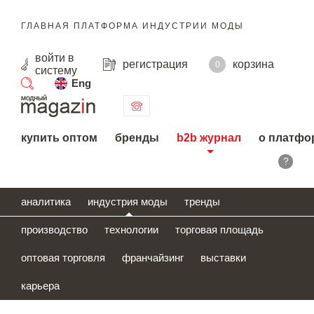
ГЛАВНАЯ ПЛАТФОРМА ИНДУСТРИИ МОДЫ
войти
в
регистрация
корзина
0
систему
Eng
поиск
купить оптом
бренды
b2b журнал
о платфо
?
аналитика
индустрия моды
тренды
производство
технологии
торговая площадь
оптовая торговля
франчайзинг
выставки
карьера