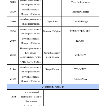
18:00
Yana Besfamilnaya
online presentation
Музей Москвы /
18:30
Teplitskaya design
Museum of Moscow
онлайн-презентация /
19:00
Перу /Peru
Camille Defago
online presentation
онлайн-презентация /
19:30
Бельгия /Belgium
FEMME DE MARS
online presentation
Музей Москвы /
20:00
ROGOV
Museum of Moscow
Прямая трансляция /
Live stream
Сочи (Россия) /
20:30
VOLEGOV
«АБС-АВТО» СОЧИ
Sochi, Russia
/ ABS-AUTO SOCHI
онлайн-презентация /
21:00
Кипр /Cyprus
TOMMAZO
online presentation
Музей Москвы /
21:30
N.LEGENDA
Museum of Moscow
24 апреля / April, 24
Начало прямой
13:30
трансляции / Start of
live streams