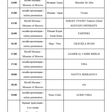
Музей Москвы /
14:00
Испания /Spain
Mercedes De Alba
Museum of Moscow
онлайн презентация /
15:00
Япония / Japan
Vivano
online presentation
Музей Москвы /
SERGEY SYSOEV Fashion School
15:30
Museum of Moscow
KOSYGIN UNIVERSITY
онлайн-презентация /
Южная Корея
16:00
PAINTERS
online presentation
/
South Korea
онлайн-презентация /
16:30
Перу / Peru
GRACIELA HUAM
online presentation
Музей Москвы /
17:00
LEADER by VADIM MERLIS
Museum of Moscow
онлайн-презентация /
17:30
VINA
online presentation
онлайн-презентация /
18:00
NASTYA NEKRASOVA
online presentation
Музей Москвы /
18:30
o5o
Museum of Moscow
онлайн-презентация /
19:00
Чили /Chile
GUIDO VERA
online presentation
Прямая трансляция /
Live stream