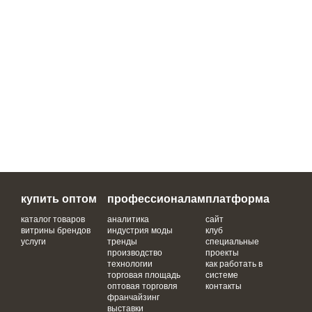
купить оптом
профессионалам
платформа
каталог товаров
аналитика
сайт
витрины брендов
индустрия моды
клуб
услуги
тренды
специальные
производство
проекты
технологии
как работать в
торговая площадь
системе
оптовая торговля
контакты
франчайзинг
выставки