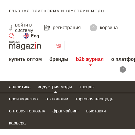
ГЛАВНАЯ ПЛАТФОРМА ИНДУСТРИИ МОДЫ
войти
в
регистрация
корзина
0
систему
Eng
поиск
купить оптом
бренды
b2b журнал
о платфо
?
аналитика
индустрия моды
тренды
производство
технологии
торговая площадь
оптовая торговля
франчайзинг
выставки
карьера