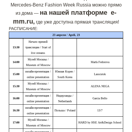
Mercedes-Benz Fashion Week Russia можно прямо
на нашей платформе e-
из дома —
mm.ru,
где уже доступна прямая трансляция!
РАСПИСАНИЕ:
23 апреля / April, 23
Начало прямой
13:30
трансляции / Start of
live streams
Музей Москвы /
14:00
Marfa Fedorova
Museum of Moscow
онлайн-презентация /
Южная Корея /
15:00
Lasscutok
online presentation
South Korea
Музей Москвы /
15:30
ALENA NEGA
Museum of Moscow
онлайн-презентация /
Нидерланды /
16:00
Garcia Bello
online presentation
Netherlands
онлайн-презентация /
16:30
Польша / Poland
13/7
online presentation
Музей Москвы /
17:00
HARD by HSE Art&Design School
Museum of Moscow
онлайн-презентация /