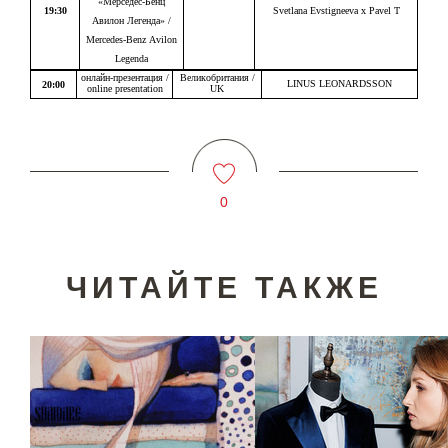
«Мерседес-Бенц
19:30
Svetlana Evstigneeva x Pavel T
Авилон Легенда» /
Mercedes-Benz Avilon
Legenda
онлайн-презентация /
Великобритания /
LINUS LEONARDSSON
20:00
online presentation
UK
0
ЧИТАЙТЕ ТАКЖЕ