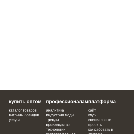
купить оптом
профессионалам
платформа
каталог товаров
аналитика
сайт
витрины брендов
индустрия моды
клуб
услуги
тренды
специальные
производство
проекты
технологии
как работать в