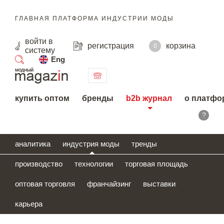
ГЛАВНАЯ ПЛАТФОРМА ИНДУСТРИИ МОДЫ
войти
в
регистрация
корзина
0
систему
Eng
поиск
купить оптом
бренды
b2b журнал
о платфо
?
аналитика
индустрия моды
тренды
производство
технологии
торговая площадь
оптовая торговля
франчайзинг
выставки
карьера