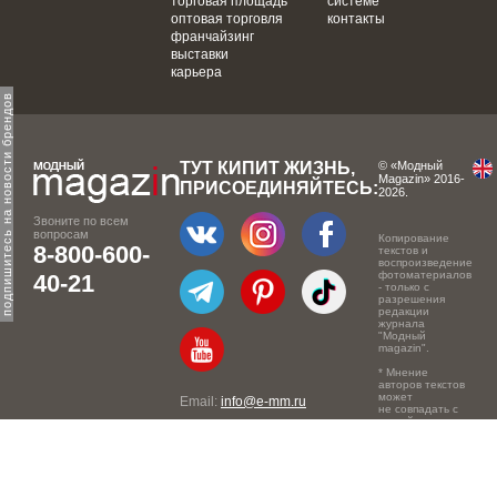
торговая площадь
системе
оптовая торговля
контакты
франчайзинг
выставки
карьера
одпишитесь на новости брендов
ТУТ КИПИТ ЖИЗНЬ,
© «Модный
Magazin» 2016-
ПРИСОЕДИНЯЙТЕСЬ:
2026.
Звоните по всем
вопросам
Копирование
8-800-600-
текстов и
воспроизведение
фотоматериалов
40-21
- только с
разрешения
редакции
журнала
"Модный
magazin".
* Мнение
авторов текстов
может
Email:
info@e-mm.ru
не совпадать с
точкой зрения
Адреса:
редакции.
Россия, г. Москва, 105066,
Токмаков переулок, дом №