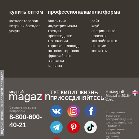
купить оптом
профессионалам
платформа
каталог товаров
аналитика
сайт
витрины брендов
индустрия моды
клуб
услуги
тренды
специальные
производство
проекты
технологии
как работать в
торговая площадь
системе
оптовая торговля
контакты
франчайзинг
выставки
карьера
одпишитесь на новости брендов
ТУТ КИПИТ ЖИЗНЬ,
© «Модный
Magazin» 2016-
ПРИСОЕДИНЯЙТЕСЬ:
2026.
Звоните по всем
вопросам
Копирование
8-800-600-
текстов и
воспроизведение
фотоматериалов
40-21
- только с
разрешения
редакции
журнала