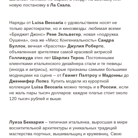
новую постановку в
Ла Скала.
Наряды от
Luisa Beccaria
с удовольствием носят не
только аристократки, но и кинозвезды: любимая всеми
«Бриджит Джонс»
Рене Зельвегер
, новая «подружка
Оушена», она же «Мисс Конгениальность»
Сандра
Буллок
, вечная «Красотка»
Джулия Робертс
,
объявленная зрителями самой красивой актрисой
Голливуда
этих лет
Шарлиз Терон.
Постоянными
клиентками итальянского дизайнера стали и те певицы
(иногда и актрисы), которые признаны самыми большими
модницами на сцене – от
Гвинет Пэлтроу
и
Мадонны
до
Дженнифер Лопез
. Купить модели из курортной
коллекции
Luisa Beccaria
можно теперь и в
России
, если
не жаль пары тысяч долларов: каждое платье стоит около
120 тысяч рублей и выше.
Луиза Беккария
– типичная итальянка, выросшая в мире
восхитительной архитектуры и уникальных традиций
мастерства портных, вышивальщиц и кружевниц. Свою