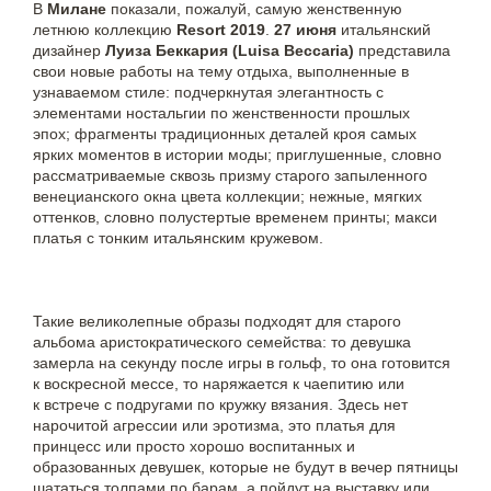
В
Милане
показали, пожалуй, самую женственную
летнюю коллекцию
Resort 2019
.
27 июня
итальянский
дизайнер
Луиза Беккария (Luisa Beccaria)
представила
свои новые работы на тему отдыха, выполненные в
узнаваемом стиле: подчеркнутая элегантность с
элементами ностальгии по женственности прошлых
эпох; фрагменты традиционных деталей кроя самых
ярких моментов в истории моды; приглушенные, словно
рассматриваемые сквозь призму старого запыленного
венецианского окна цвета коллекции; нежные, мягких
оттенков, словно полустертые временем принты; макси
платья с тонким итальянским кружевом.
Такие великолепные образы подходят для старого
альбома аристократического семейства: то девушка
замерла на секунду после игры в гольф, то она готовится
к воскресной мессе, то наряжается к чаепитию или
к встрече с подругами по кружку вязания. Здесь нет
нарочитой агрессии или эротизма, это платья для
принцесс или просто хорошо воспитанных и
образованных девушек, которые не будут в вечер пятницы
шататься толпами по барам, а пойдут на выставку или