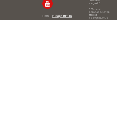
"Модный
magazin".
* Мнение
авторов текстов
может
Email:
info@e-mm.ru
не совпадать с
точкой зрения
Адреса:
редакции.
Россия, г. Москва, 105066,
Токмаков переулок, дом №
16, строение 2, телефон:
+7-903-140-03-57
Россия, г. Санкт-Петербург,
191186, Офисный центр
"Казанский", Казанская ул,
7, телефон: 8-800-600-40-
21
Россия, г. Краснодар,
105066, Офисный центр
"Кутузовский", Северная
ул., 490, телефон: 8-800-
600-40-21
Россия, г. Нижний
Новгород, 603105,
Офисный центр "London",
Ошарская, 77А, телефон:
8-800-600-40-21