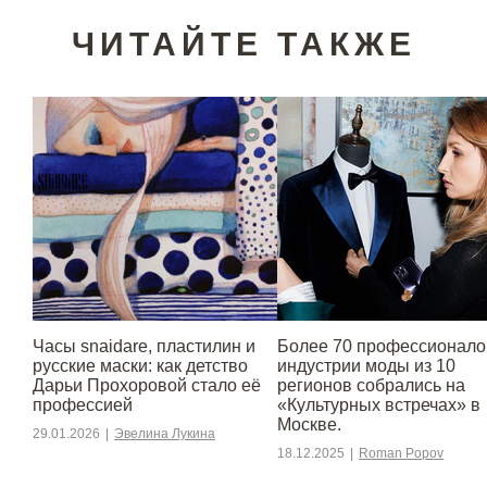
ЧИТАЙТЕ ТАКЖЕ
Часы snaidare, пластилин и
Более 70 профессионало
русские маски: как детство
индустрии моды из 10
Дарьи Прохоровой стало её
регионов собрались на
профессией
«Культурных встречах» в
Москве.
29.01.2026
|
Эвелина Лукина
18.12.2025
|
Roman Popov