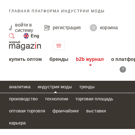
ГЛАВНАЯ ПЛАТФОРМА ИНДУСТРИИ МОДЫ
войти
в
регистрация
корзина
0
систему
Eng
поиск
купить оптом
бренды
b2b журнал
о платфо
?
аналитика
индустрия моды
тренды
производство
технологии
торговая площадь
оптовая торговля
франчайзинг
выставки
карьера