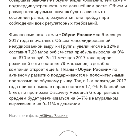
подтвердив уверенность в ее дальнейшем росте. Объем и
размер планируемых покупок будет зависеть от
состояния рынка, и, разумеется, они пройдут при
соблюдении всех регуляторных требований.
Финансовые показатели
«Обуви России»
за 9 месяцев
2017 года впечатляют. Объем консолидированной
неаудированной выручки Группы увеличился на 12% и
составил 7,23 млрд руб.; чистая прибыль выросла на 9%
– до 670 млн руб. За 11 месяцев 2017 года прирост
розничной сети составил 79 магазинов, в декабре
компания откроет еще 6. Планы
«Обуви России»
по
активному развитию поддерживаются и положительными
прогнозами по обувному рынку. Так, в 1-м полугодии 2017
года прирост рынка в парах составил 17,2%. В ближайшие
5 лет, по прогнозам Discovery Research Group, рынок в
среднем будет увеличиваться на 6–7% в натуральном
выражении и на 9–11% в денежном.
Источник и фото:
«Обувь России»