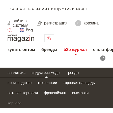
ГЛАВНАЯ ПЛАТФОРМА ИНДУСТРИИ МОДЫ
войти
в
регистрация
корзина
0
систему
Eng
поиск
купить оптом
бренды
b2b журнал
о платфо
?
аналитика
индустрия моды
тренды
производство
технологии
торговая площадь
оптовая торговля
франчайзинг
выставки
карьера