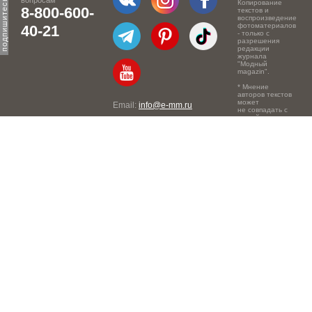
вопросам
Копирование
8-800-600-
текстов и
воспроизведение
фотоматериалов
40-21
- только с
разрешения
редакции
журнала
"Модный
magazin".
* Мнение
авторов текстов
может
Email:
info@e-mm.ru
не совпадать с
точкой зрения
Адреса:
редакции.
Россия, г. Москва, 105066,
Токмаков переулок, дом №
16, строение 2, телефон:
+7-903-140-03-57
Россия, г. Санкт-Петербург,
191186, Офисный центр
"Казанский", Казанская ул,
7, телефон: 8-800-600-40-
21
Россия, г. Краснодар,
105066, Офисный центр
"Кутузовский", Северная
ул., 490, телефон: 8-800-
600-40-21