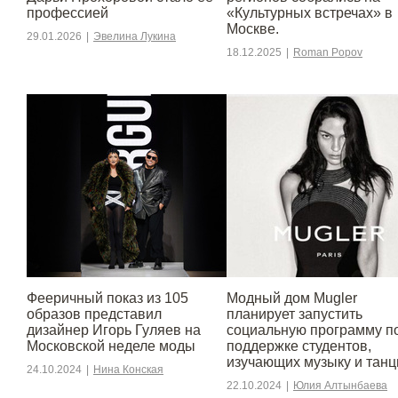
профессией
«Культурных встречах» в
Москве.
29.01.2026
|
Эвелина Лукина
18.12.2025
|
Roman Popov
Фееричный показ из 105
Модный дом Mugler
образов представил
планирует запустить
дизайнер Игорь Гуляев на
социальную программу п
Московской неделе моды
поддержке студентов,
изучающих музыку и тан
24.10.2024
|
Нина Конская
22.10.2024
|
Юлия Алтынбаева