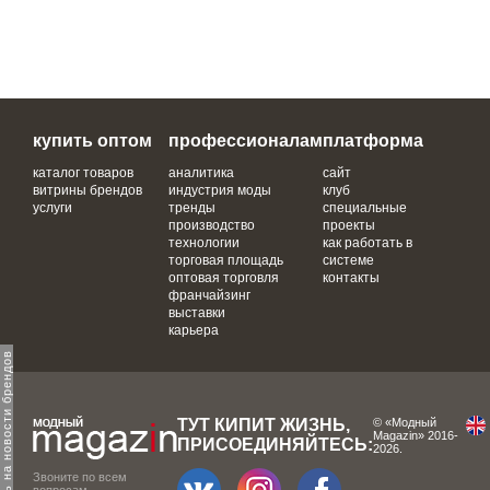
купить оптом
профессионалам
платформа
каталог товаров
аналитика
сайт
витрины брендов
индустрия моды
клуб
услуги
тренды
специальные
производство
проекты
технологии
как работать в
торговая площадь
системе
оптовая торговля
контакты
франчайзинг
выставки
карьера
одпишитесь на новости брендов
ТУТ КИПИТ ЖИЗНЬ,
© «Модный
Magazin» 2016-
ПРИСОЕДИНЯЙТЕСЬ:
2026.
Звоните по всем