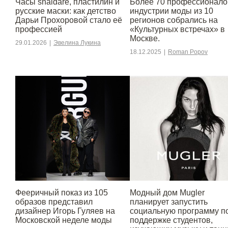
Часы snaidare, пластилин и
Более 70 профессионало
русские маски: как детство
индустрии моды из 10
Дарьи Прохоровой стало её
регионов собрались на
профессией
«Культурных встречах» в
Москве.
29.01.2026
|
Эвелина Лукина
18.12.2025
|
Roman Popov
Фееричный показ из 105
Модный дом Mugler
образов представил
планирует запустить
дизайнер Игорь Гуляев на
социальную программу п
Московской неделе моды
поддержке студентов,