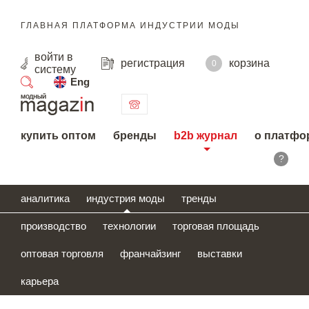
ГЛАВНАЯ ПЛАТФОРМА ИНДУСТРИИ МОДЫ
войти
в
регистрация
корзина
0
систему
Eng
поиск
купить оптом
бренды
b2b журнал
о платфо
?
аналитика
индустрия моды
тренды
производство
технологии
торговая площадь
оптовая торговля
франчайзинг
выставки
карьера