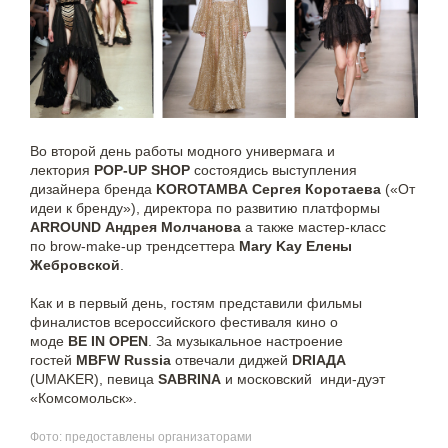
Во второй день работы модного универмага и
лектория
POP-UP SHOP
состоядись выступления
дизайнера бренда
KOROTAMBA Сергея Коротаева
(«От
идеи к бренду»), директора по развитию платформы
ARROUND Андрея Молчанова
а также мастер-класс
по brow-make-up трендсеттера
Mary Kay Елены
Жебровской
.
Как и в первый день, гостям представили фильмы
финалистов всероссийского фестиваля кино о
моде
BE IN OPEN
. За музыкальное настроение
гостей
MBFW Russia
отвечали диджей
DRIAДА
(UMAKER), певица
SABRINA
и московский инди-дуэт
«Комсомольск».
Фото: предоставлены организаторами