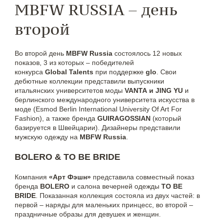
MBFW RUSSIA – день
второй
Во второй день
MBFW Russia
состоялось 12 новых
показов, 3 из которых – победителей
конкурса
Global Talents
при поддержке
glo
. Свои
дебютные коллекции представили выпускники
итальянских университетов моды
VANTA и JING YU
и
берлинского международного университета искусства в
моде (Esmod Berlin International University Of Art For
Fashion), а также бренда
GUIRAGOSSIAN
(который
базируется в Швейцарии). Дизайнеры представили
мужскую одежду на
MBFW Russia
.
BOLERO & TO BE BRIDE
Компания
«Арт Фэшн»
представила совместный показ
бренда
BOLERO
и салона вечерней одежды
TO BE
BRIDE
. Показанная коллекция состояла из двух частей: в
первой – наряды для маленьких принцесс, во второй –
праздничные образы для девушек и женщин.