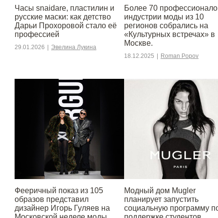
Часы snaidare, пластилин и
Более 70 профессионало
русские маски: как детство
индустрии моды из 10
Дарьи Прохоровой стало её
регионов собрались на
профессией
«Культурных встречах» в
Москве.
29.01.2026
|
Эвелина Лукина
18.12.2025
|
Roman Popov
Фееричный показ из 105
Модный дом Mugler
образов представил
планирует запустить
дизайнер Игорь Гуляев на
социальную программу п
Московской неделе моды
поддержке студентов,