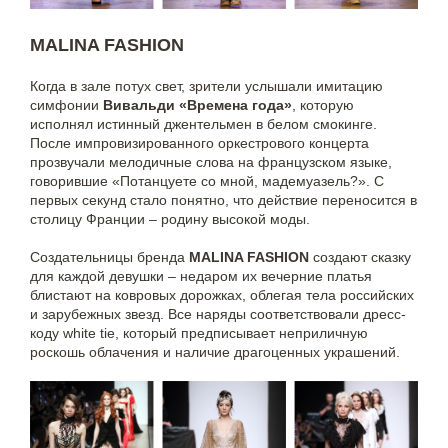
MALINA FASHION
Когда в зале потух свет, зрители услышали имитацию
симфонии
Вивальди «Времена года»
, которую
исполнял истинный джентельмен в белом смокинге.
После импровизированного оркестрового концерта
прозвучали мелодичные слова на французском языке,
говорившие «Потанцуете со мной, мадемуазель?». С
первых секунд стало понятно, что действие переносится в
столицу Франции – родину высокой моды.
Создательницы бренда
MALINA FASHION
создают сказку
для каждой девушки – недаром их вечерние платья
блистают на ковровых дорожках, облегая тела российских
и зарубежных звезд. Все наряды соответствовали дресс-
коду white tie, который предписывает неприличную
роскошь облачения и наличие драгоценных украшений.