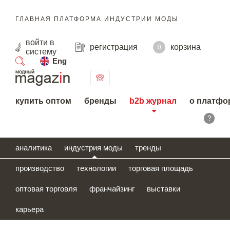
ГЛАВНАЯ ПЛАТФОРМА ИНДУСТРИИ МОДЫ
войти
в
регистрация
корзина
0
систему
Eng
поиск
купить оптом
бренды
b2b журнал
о платфо
?
аналитика
индустрия моды
тренды
производство
технологии
торговая площадь
оптовая торговля
франчайзинг
выставки
карьера