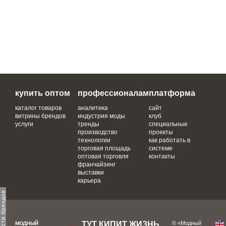
купить оптом
профессионалам
платформа
каталог товаров
аналитика
сайт
витрины брендов
индустрия моды
клуб
услуги
тренды
специальные
производство
проекты
технологии
как работать в
торговая площадь
системе
оптовая торговля
контакты
франчайзинг
выставки
карьера
ТУТ КИПИТ ЖИЗНЬ,
© «Модный