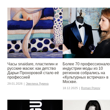
Часы snaidare, пластилин и
Более 70 профессионало
русские маски: как детство
индустрии моды из 10
Дарьи Прохоровой стало её
регионов собрались на
профессией
«Культурных встречах» в
Москве.
29.01.2026
|
Эвелина Лукина
18.12.2025
|
Roman Popov