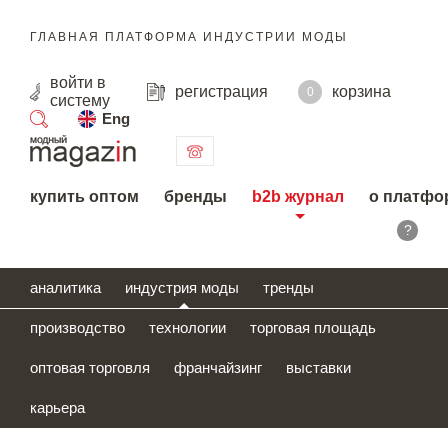
ГЛАВНАЯ ПЛАТФОРМА ИНДУСТРИИ МОДЫ
войти
в
регистрация
корзина
0
систему
Eng
поиск
купить оптом
бренды
b2b журнал
о платфо
?
аналитика
индустрия моды
тренды
производство
технологии
торговая площадь
оптовая торговля
франчайзинг
выставки
карьера