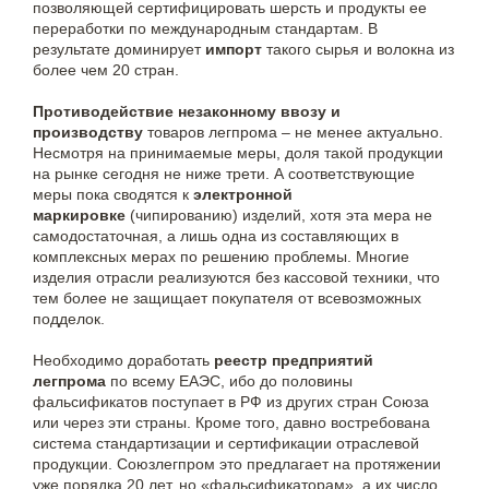
позволяющей сертифицировать шерсть и продукты ее
переработки по международным стандартам. В
результате доминирует
импорт
такого сырья и волокна из
более чем 20 стран.
Противодействие незаконному ввозу и
производству
товаров легпрома – не менее актуально.
Несмотря на принимаемые меры, доля такой продукции
на рынке сегодня не ниже трети. А соответствующие
меры пока сводятся к
электронной
маркировке
(чипированию) изделий, хотя эта мера не
самодостаточная, а лишь одна из составляющих в
комплексных мерах по решению проблемы. Многие
изделия отрасли реализуются без кассовой техники, что
тем более не защищает покупателя от всевозможных
подделок.
Необходимо доработать
реестр предприятий
легпрома
по всему ЕАЭС, ибо до половины
фальсификатов поступает в РФ из других стран Союза
или через эти страны. Кроме того, давно востребована
система стандартизации и сертификации отраслевой
продукции. Союзлегпром это предлагает на протяжении
уже порядка 20 лет, но «фальсификаторам», а их число