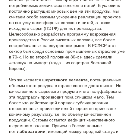
потребляемых химических волокон и нитей. В условиях
постоянно растущих мировых цен на эти продукты, мы
считаем особо важным ускорение реализации проектов
по выпуску полиэфирных волокон и нитей, а также
исходного сырья (ПЭТФ) для их производства.
Целесообразно разработать программу возрождения
производства в России вискозных волокон, все более
востребованных на внутреннем рынке. В РСФСР этот
сектор был среди основных промышленных отраслей уже
в 70-х. Но во второй половине 80-х и здесь сделали
«ставку» на импорт (тогда – из соцстран Восточной
Европы).
Что же касается
шерстяного сегмента
, потенциальные
объемы этого ресурса в стране вполне достаточные. Но
качественного сырьевого продукта и его полуфабриката
эта подотрасль производит пока слишком мало. Тем
более что действующий порядок субсидирования
отечественных производителей шерсти не привязан к
конечному результату, т.е. по объему качественной
продукции. Острым остается дефицит качественного
шерстяного волокна. Причем в России поныне
нет
лаборатории
, имеющей международный статус и