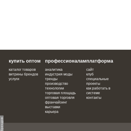
купить оптом
профессионалам
платформа
каталог товаров
аналитика
сайт
витрины брендов
индустрия моды
клуб
услуги
тренды
специальные
производство
проекты
технологии
как работать в
торговая площадь
системе
оптовая торговля
контакты
франчайзинг
выставки
карьера