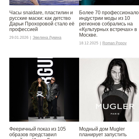
Часы snaidare, пластилин и
Более 70 профессионало
русские маски: как детство
индустрии моды из 10
Дарьи Прохоровой стало её
регионов собрались на
профессией
«Культурных встречах» в
Москве.
29.01.2026
|
Эвелина Лукина
18.12.2025
|
Roman Popov
Фееричный показ из 105
Модный дом Mugler
образов представил
планирует запустить