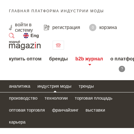
ГЛАВНАЯ ПЛАТФОРМА ИНДУСТРИИ МОДЫ
войти
в
регистрация
корзина
0
систему
Eng
поиск
купить оптом
бренды
b2b журнал
о платфо
?
аналитика
индустрия моды
тренды
производство
технологии
торговая площадь
оптовая торговля
франчайзинг
выставки
карьера