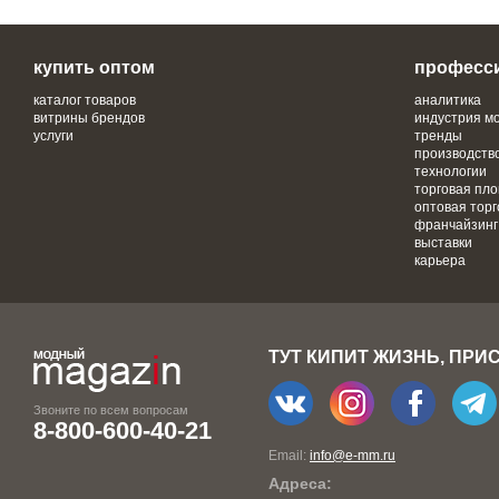
купить оптом
професс
каталог товаров
аналитика
витрины брендов
индустрия м
услуги
тренды
производств
технологии
торговая пл
оптовая торг
франчайзинг
выставки
карьера
ТУТ КИПИТ ЖИЗНЬ, ПРИ
Звоните по всем вопросам
8-800-600-40-21
Email:
info@e-mm.ru
Адреса: