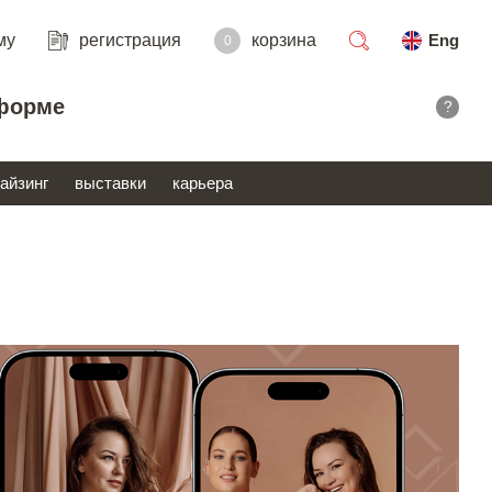
му
регистрация
корзина
Eng
0
поиск
форме
?
айзинг
выставки
карьера