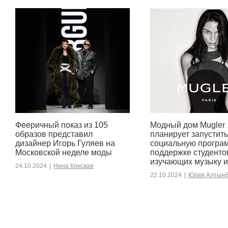
Фееричный показ из 105
Модный дом Mugler
образов представил
планирует запустить
дизайнер Игорь Гуляев на
социальную програ
Московской неделе моды
поддержке студенто
изучающих музыку и
24.10.2024
|
Нина Конская
22.10.2024
|
Юлия Алтынб