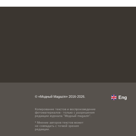
© «Модный Magazin» 2016-2026.
Eng
Копирование текстов и воспроизведение
фотоматериалов - только с разрешения
редакции журнала "Модный magazin".
* Мнение авторов текстов может
не совпадать с точкой зрения
редакции.