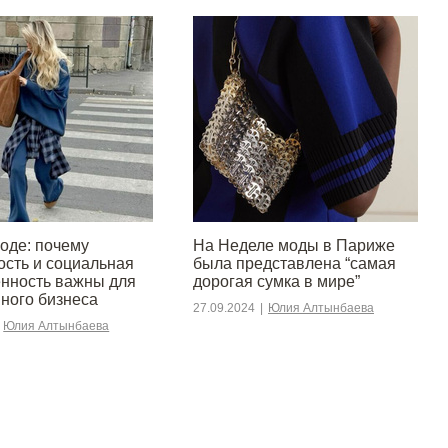
моде: почему
На Неделе моды в Париже
ость и социальная
была представлена “самая
енность важны для
дорогая сумка в мире”
ного бизнеса
27.09.2024
|
Юлия Алтынбаева
Юлия Алтынбаева