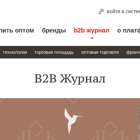
войти
в систе
пить оптом
бренды
b2b журнал
о плат
технологии
торговая площадь
оптовая торговля
франч
B2B Журнал