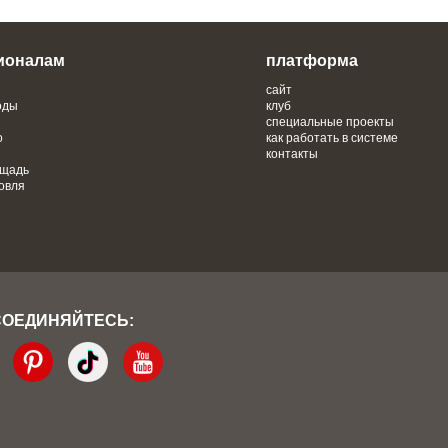
ионалам
платформа
сайт
оды
клуб
специальные проекты
о
как работать в системе
контакты
ощадь
овля
СОЕДИНЯЙТЕСЬ: