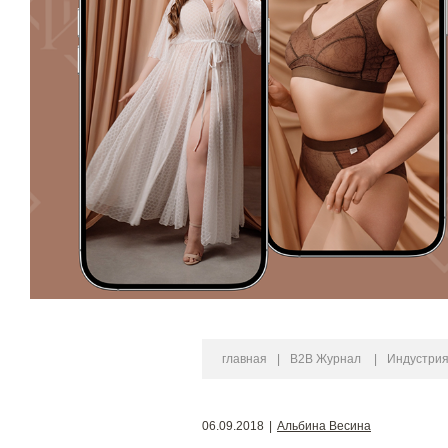
главная
|
B2B Журнал
|
Индустри
06.09.2018
|
Альбина Весина