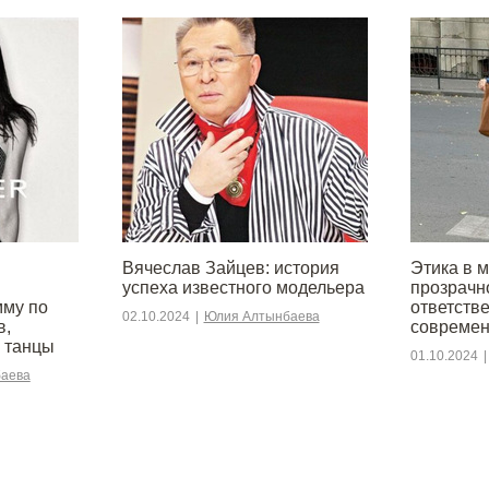
Вячеслав Зайцев: история
Этика в 
успеха известного модельера
прозрачн
мму по
ответств
02.10.2024
|
Юлия Алтынбаева
в,
современ
 танцы
01.10.2024
|
аева