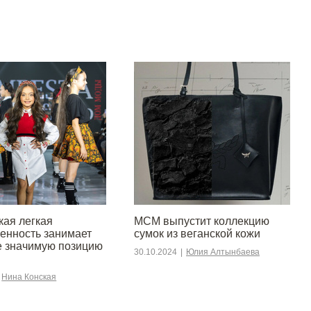
кая легкая
MCM выпустит коллекцию
нность занимает
сумок из веганской кожи
е значимую позицию
30.10.2024
|
Юлия Алтынбаева
Нина Конская