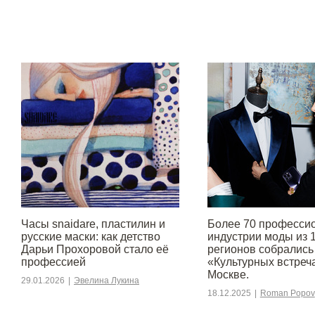
Часы snaidare, пластилин и
Более 70 професси
русские маски: как детство
индустрии моды из 
Дарьи Прохоровой стало её
регионов собрались
профессией
«Культурных встреч
Москве.
29.01.2026
|
Эвелина Лукина
18.12.2025
|
Roman Popov