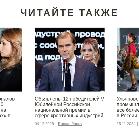
ЧИТАЙТЕ ТАКЖЕ
оналов
Объявлены 12 победителей V
Ульяновс
10
Юбилейной Российской
промышле
 на
национальной премии в
все боле
ах» в
сфере креативных индустрий
в России
04.12.2025
|
Roman Popov
15.11.2024
|