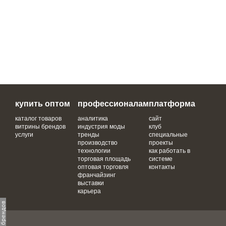
купить оптом
профессионалам
платформа
каталог товаров
аналитика
сайт
витрины брендов
индустрия моды
клуб
услуги
тренды
специальные
производство
проекты
технологии
как работать в
торговая площадь
системе
оптовая торговля
контакты
франчайзинг
выставки
карьера