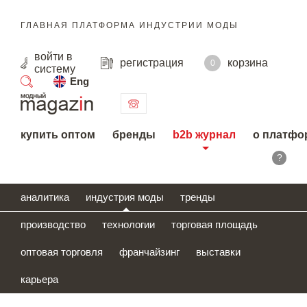
ГЛАВНАЯ ПЛАТФОРМА ИНДУСТРИИ МОДЫ
войти
в
регистрация
корзина
0
систему
Eng
поиск
купить оптом
бренды
b2b журнал
о платфо
?
аналитика
индустрия моды
тренды
производство
технологии
торговая площадь
оптовая торговля
франчайзинг
выставки
карьера