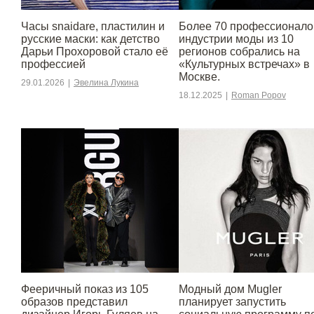
Часы snaidare, пластилин и
Более 70 профессионало
русские маски: как детство
индустрии моды из 10
Дарьи Прохоровой стало её
регионов собрались на
профессией
«Культурных встречах» в
Москве.
29.01.2026
|
Эвелина Лукина
18.12.2025
|
Roman Popov
Фееричный показ из 105
Модный дом Mugler
образов представил
планирует запустить