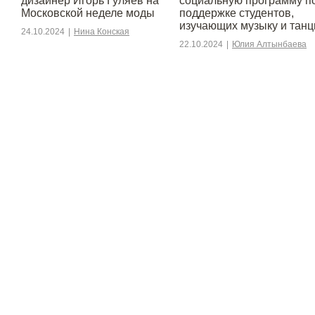
дизайнер Игорь Гуляев на
социальную программу п
Московской неделе моды
поддержке студентов,
изучающих музыку и тан
24.10.2024
|
Нина Конская
22.10.2024
|
Юлия Алтынбаева