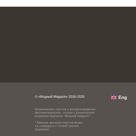
© «Модный Magazin» 2016-2026.
Eng
Копирование текстов и воспроизведение
фотоматериалов - только с разрешения
редакции журнала "Модный magazin".
* Мнение авторов текстов может
не совпадать с точкой зрения
редакции.