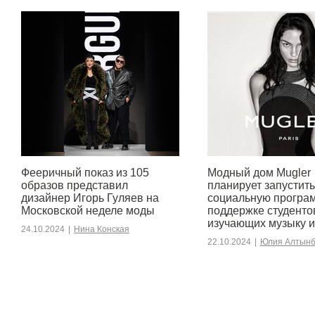
Фееричный показ из 105
Модный дом Mugler
образов представил
планирует запустить
дизайнер Игорь Гуляев на
социальную програ
Московской неделе моды
поддержке студенто
изучающих музыку и
24.10.2024
|
Нина Конская
22.10.2024
|
Юлия Алтынб