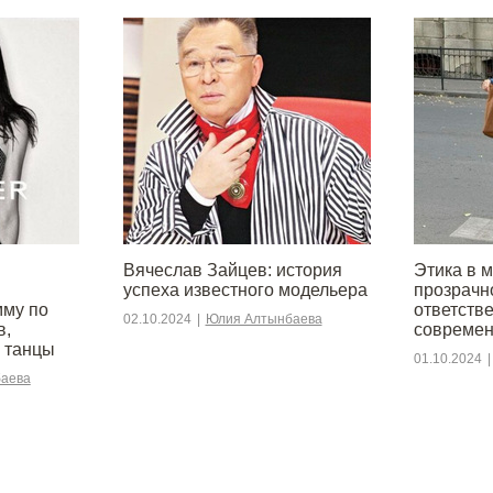
Вячеслав Зайцев: история
Этика в 
успеха известного модельера
прозрачн
мму по
ответств
02.10.2024
|
Юлия Алтынбаева
в,
современ
 танцы
01.10.2024
|
аева