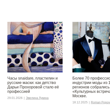
Часы snaidare, пластилин и
Более 70 професси
русские маски: как детство
индустрии моды из 
Дарьи Прохоровой стало её
регионов собрались
профессией
«Культурных встреч
Москве.
29.01.2026
|
Эвелина Лукина
18.12.2025
|
Roman Popov