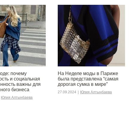
моде: почему
На Неделе моды в Париже
ость и социальная
была представлена “самая
енность важны для
дорогая сумка в мире”
ного бизнеса
27.09.2024
|
Юлия Алтынбаева
Юлия Алтынбаева