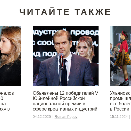
ЧИТАЙТЕ ТАКЖЕ
оналов
Объявлены 12 победителей V
Ульяновс
10
Юбилейной Российской
промышле
 на
национальной премии в
все боле
ах» в
сфере креативных индустрий
в России
04.12.2025
|
Roman Popov
15.11.2024
|