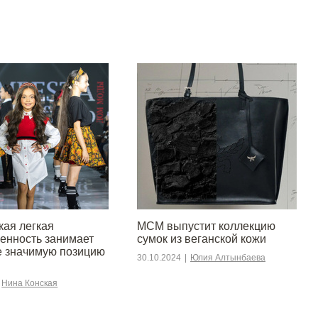
кая легкая
MCM выпустит коллекцию
нность занимает
сумок из веганской кожи
е значимую позицию
30.10.2024
|
Юлия Алтынбаева
Нина Конская