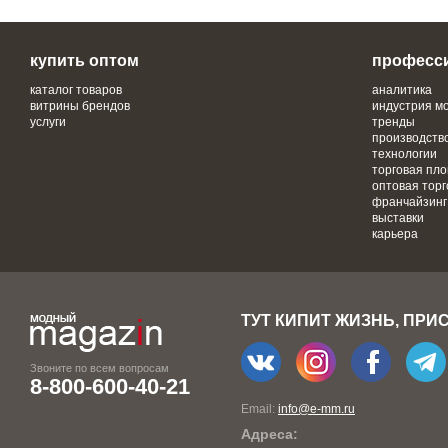
купить оптом
професс
каталог товаров
аналитика
витрины брендов
индустрия м
услуги
тренды
производств
технологии
торговая пл
оптовая торг
франчайзинг
выставки
карьера
ТУТ КИПИТ ЖИЗНЬ, ПРИ
Звоните по всем вопросам
8-800-600-40-21
Email:
info@e-mm.ru
Адреса: