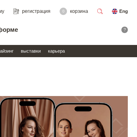
му
регистрация
корзина
Eng
0
поиск
форме
?
айзинг
выставки
карьера