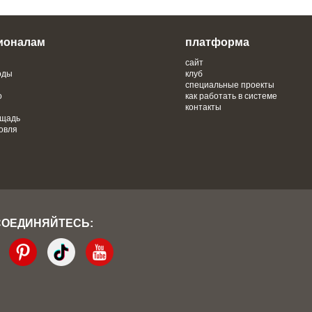
ионалам
платформа
сайт
оды
клуб
специальные проекты
о
как работать в системе
контакты
ощадь
овля
СОЕДИНЯЙТЕСЬ: