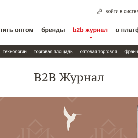
войти
в систе
пить оптом
бренды
b2b журнал
о плат
технологии
торговая площадь
оптовая торговля
франч
B2B Журнал