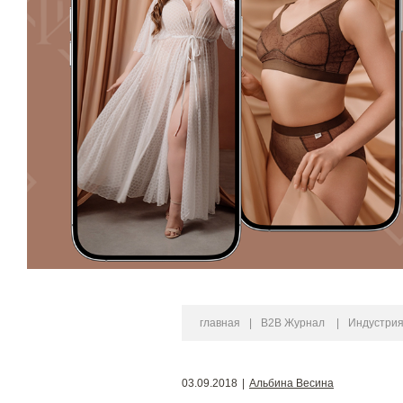
главная
|
B2B Журнал
|
Индустри
03.09.2018
|
Альбина Весина