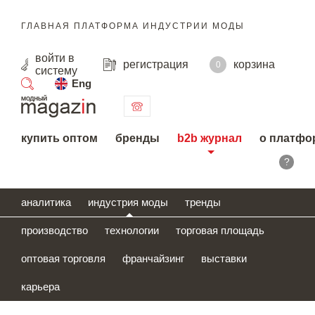
ГЛАВНАЯ ПЛАТФОРМА ИНДУСТРИИ МОДЫ
войти
в
регистрация
корзина
0
систему
Eng
поиск
купить оптом
бренды
b2b журнал
о платфо
?
аналитика
индустрия моды
тренды
производство
технологии
торговая площадь
оптовая торговля
франчайзинг
выставки
карьера