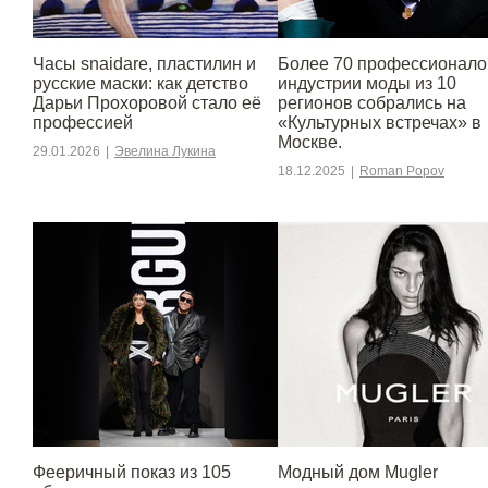
Часы snaidare, пластилин и
Более 70 профессионало
русские маски: как детство
индустрии моды из 10
Дарьи Прохоровой стало её
регионов собрались на
профессией
«Культурных встречах» в
Москве.
29.01.2026
|
Эвелина Лукина
18.12.2025
|
Roman Popov
Фееричный показ из 105
Модный дом Mugler