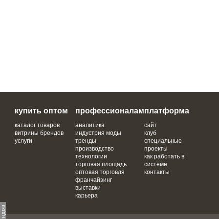
купить оптом
профессионалам
платформа
каталог товаров
аналитика
сайт
витрины брендов
индустрия моды
клуб
услуги
тренды
специальные
производство
проекты
технологии
как работать в
торговая площадь
системе
оптовая торговля
контакты
франчайзинг
выставки
карьера