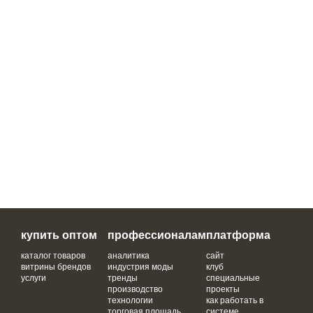
купить оптом
профессионалам
платформа
каталог товаров
аналитика
сайт
витрины брендов
индустрия моды
клуб
услуги
тренды
специальные
производство
проекты
технологии
как работать в
торговая площадь
системе