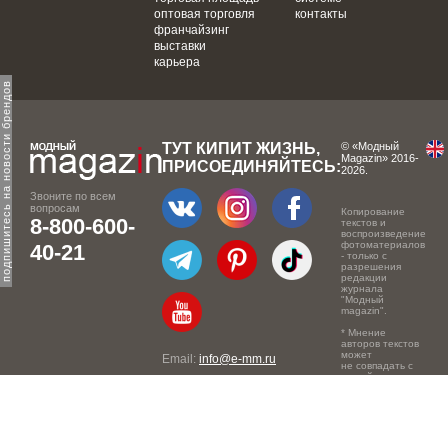
оптовая торговля
контакты
франчайзинг
выставки
карьера
одпишитесь на новости брендов
ТУТ КИПИТ ЖИЗНЬ,
© «Модный
Magazin» 2016-
ПРИСОЕДИНЯЙТЕСЬ:
2026.
Звоните по всем
вопросам
Копирование
8-800-600-
текстов и
воспроизведение
фотоматериалов
40-21
- только с
разрешения
редакции
журнала
"Модный
magazin".
* Мнение
авторов текстов
может
Email:
info@e-mm.ru
не совпадать с
точкой зрения
Адреса:
редакции.
Россия, г. Москва, 105066,
Токмаков переулок, дом №
16, строение 2, телефон: