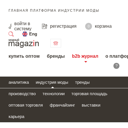
ГЛАВНАЯ ПЛАТФОРМА ИНДУСТРИИ МОДЫ
войти
в
регистрация
корзина
0
систему
Eng
поиск
купить оптом
бренды
b2b журнал
о платфо
?
аналитика
индустрия моды
тренды
производство
технологии
торговая площадь
оптовая торговля
франчайзинг
выставки
карьера