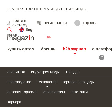
ГЛАВНАЯ ПЛАТФОРМА ИНДУСТРИИ МОДЫ
войти
в
регистрация
корзина
0
систему
Eng
поиск
купить оптом
бренды
b2b журнал
о платфо
?
аналитика
индустрия моды
тренды
производство
технологии
торговая площадь
оптовая торговля
франчайзинг
выставки
карьера