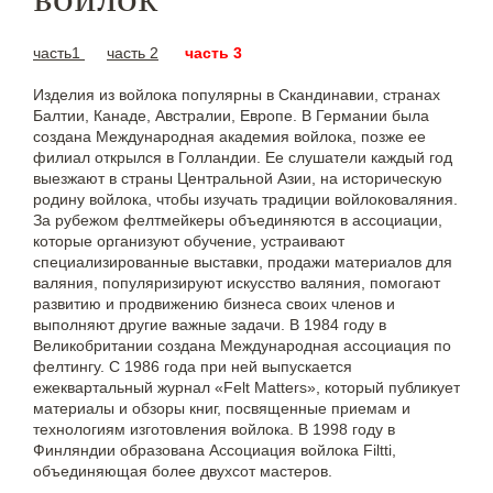
часть1
часть 2
часть 3
Изделия из войлока популярны в Скандинавии, странах
Балтии, Канаде, Австралии, Европе. В Германии была
создана Международная академия войлока, позже ее
филиал открылся в Голландии. Ее слушатели каждый год
выезжают в страны Центральной Азии, на историческую
родину войлока, чтобы изучать традиции войлоковаляния.
За рубежом фелтмейкеры объединяются в ассоциации,
которые организуют обучение, устраивают
специализированные выставки, продажи материалов для
валяния, популяризируют искусство валяния, помогают
развитию и продвижению бизнеса своих членов и
выполняют другие важные задачи. В 1984 году в
Великобритании создана Международная ассоциация по
фелтингу. С 1986 года при ней выпускается
ежеквартальный журнал «Felt Matters», который публикует
материалы и обзоры книг, посвященные приемам и
технологиям изготовления войлока. В 1998 году в
Финляндии образована Ассоциация войлока Filtti,
объединяющая более двухсот мастеров.