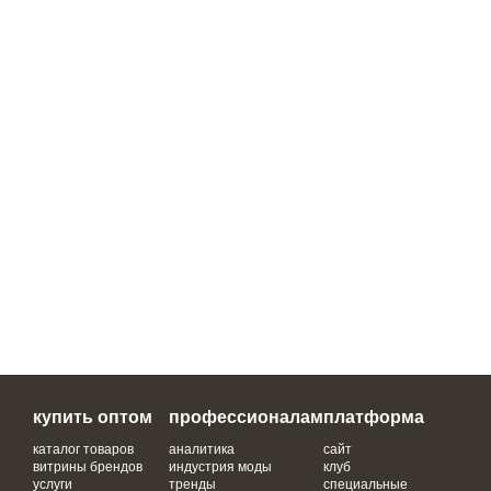
купить оптом
профессионалам
платформа
каталог товаров
аналитика
сайт
витрины брендов
индустрия моды
клуб
услуги
тренды
специальные