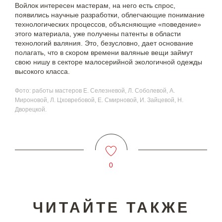
Войлок интересен мастерам, на него есть спрос,
появились научные разработки, облегчающие понимание
технологических процессов, объясняющие «поведение»
этого материала, уже получены патенты в области
технологий валяния. Это, безусловно, дает основание
полагать, что в скором времени валяные вещи займут
свою нишу в секторе малосерийной экологичной одежды
высокого класса.
Фото: работы мастеров Е. Селезневой, Л. Соболевой, А.
Мироновой, Л. Цховребовой, Е. Смирновой, И. Зайцевой, Н.
Дворецкой.
0
ЧИТАЙТЕ ТАКЖЕ