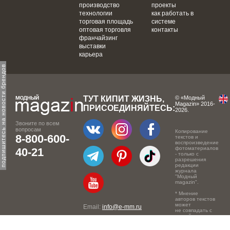
производство
проекты
технологии
как работать в
торговая площадь
системе
оптовая торговля
контакты
франчайзинг
выставки
карьера
одпишитесь на новости брендов
ТУТ КИПИТ ЖИЗНЬ,
© «Модный
Magazin» 2016-
ПРИСОЕДИНЯЙТЕСЬ:
2026.
Звоните по всем
вопросам
Копирование
8-800-600-
текстов и
воспроизведение
фотоматериалов
40-21
- только с
разрешения
редакции
журнала
"Модный
magazin".
* Мнение
авторов текстов
может
Email:
info@e-mm.ru
не совпадать с
точкой зрения
Адреса:
редакции.