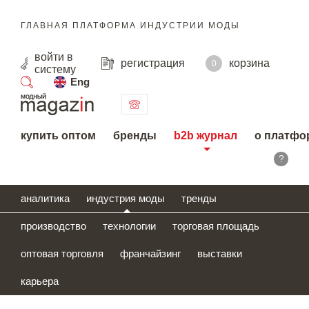
ГЛАВНАЯ ПЛАТФОРМА ИНДУСТРИИ МОДЫ
войти
в
регистрация
корзина
0
систему
Eng
поиск
купить оптом
бренды
b2b журнал
о платфо
?
аналитика
индустрия моды
тренды
производство
технологии
торговая площадь
оптовая торговля
франчайзинг
выставки
карьера