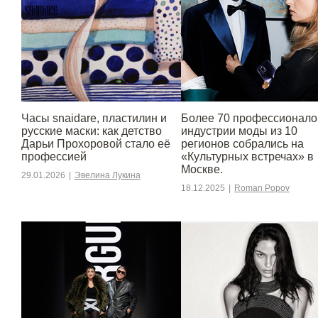
Часы snaidare, пластилин и
Более 70 профессионало
русские маски: как детство
индустрии моды из 10
Дарьи Прохоровой стало её
регионов собрались на
профессией
«Культурных встречах» в
Москве.
29.01.2026
|
Эвелина Лукина
18.12.2025
|
Roman Popov