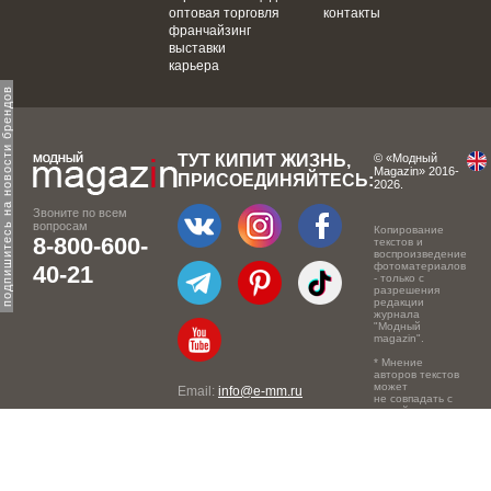
оптовая торговля
контакты
франчайзинг
выставки
карьера
одпишитесь на новости брендов
ТУТ КИПИТ ЖИЗНЬ,
© «Модный
Magazin» 2016-
ПРИСОЕДИНЯЙТЕСЬ:
2026.
Звоните по всем
вопросам
Копирование
8-800-600-
текстов и
воспроизведение
фотоматериалов
40-21
- только с
разрешения
редакции
журнала
"Модный
magazin".
* Мнение
авторов текстов
может
Email:
info@e-mm.ru
не совпадать с
точкой зрения
Адреса:
редакции.
Россия, г. Москва, 105066,
Токмаков переулок, дом №
16, строение 2, телефон: