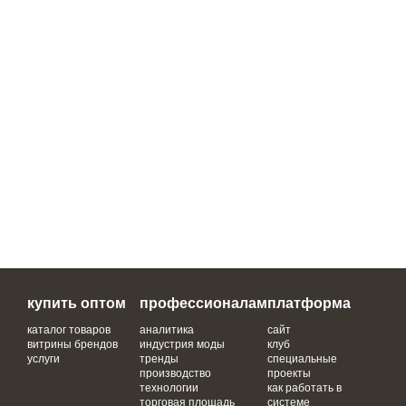
купить оптом
профессионалам
платформа
каталог товаров
аналитика
сайт
витрины брендов
индустрия моды
клуб
услуги
тренды
специальные
производство
проекты
технологии
как работать в
торговая площадь
системе