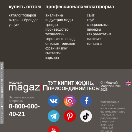
купить оптом
профессионалам
платформа
каталог товаров
аналитика
сайт
витрины брендов
индустрия моды
клуб
услуги
тренды
специальные
производство
проекты
технологии
как работать в
торговая площадь
системе
оптовая торговля
контакты
франчайзинг
выставки
карьера
одпишитесь на новости брендов
ТУТ КИПИТ ЖИЗНЬ,
© «Модный
Magazin» 2016-
ПРИСОЕДИНЯЙТЕСЬ:
2026.
Звоните по всем
вопросам
Копирование
8-800-600-
текстов и
воспроизведение
фотоматериалов
40-21
- только с
разрешения
редакции
журнала
"Модный
magazin".