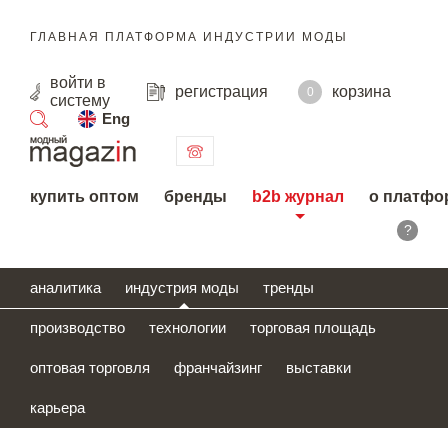
ГЛАВНАЯ ПЛАТФОРМА ИНДУСТРИИ МОДЫ
войти
в
регистрация
корзина
0
систему
Eng
поиск
купить оптом
бренды
b2b журнал
о платфо
?
аналитика
индустрия моды
тренды
производство
технологии
торговая площадь
оптовая торговля
франчайзинг
выставки
карьера