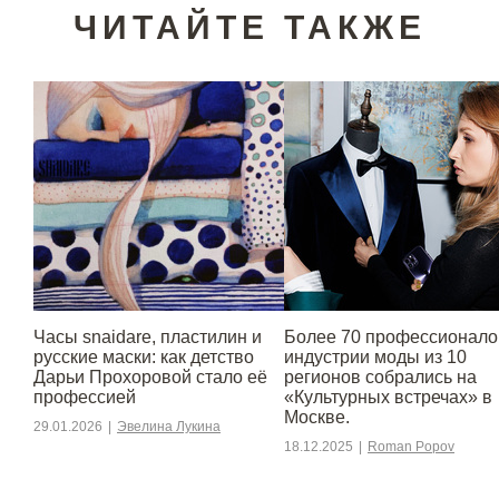
ЧИТАЙТЕ ТАКЖЕ
Часы snaidare, пластилин и
Более 70 профессионало
русские маски: как детство
индустрии моды из 10
Дарьи Прохоровой стало её
регионов собрались на
профессией
«Культурных встречах» в
Москве.
29.01.2026
|
Эвелина Лукина
18.12.2025
|
Roman Popov