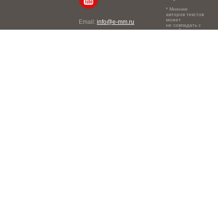
* Мнение
авторов текстов
может
Email:
info@e-mm.ru
не совпадать с
точкой зрения
Адреса:
редакции.
Россия, г. Москва, 105066,
Токмаков переулок, дом №
16, строение 2, телефон:
+7-903-140-03-57
Россия, г. Санкт-Петербург,
191186, Офисный центр
"Казанский", Казанская ул,
7, телефон: 8-800-600-40-
21
Россия, г. Краснодар,
105066, Офисный центр
"Кутузовский", Северная
ул., 490, телефон: 8-800-
600-40-21
Россия, г. Нижний
Новгород, 603105,
Офисный центр "London",
Ошарская, 77А, телефон:
8-800-600-40-21