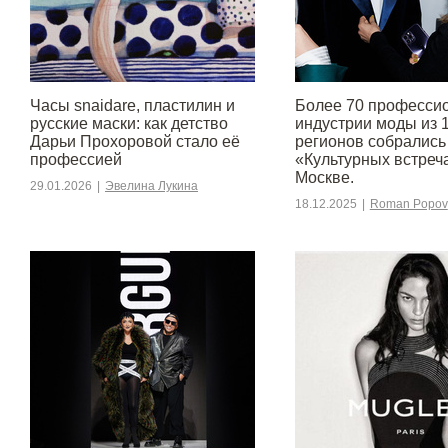
Часы snaidare, пластилин и
Более 70 професси
русские маски: как детство
индустрии моды из 
Дарьи Прохоровой стало её
регионов собрались
профессией
«Культурных встреч
Москве.
29.01.2026
|
Эвелина Лукина
18.12.2025
|
Roman Popov