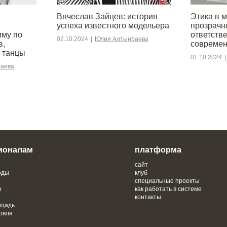
Вячеслав Зайцев: история
Этика в 
успеха известного модельера
прозрачн
мму по
ответств
02.10.2024
|
Юлия Алтынбаева
в,
современ
 танцы
01.10.2024
|
аева
ионалам
платформа
сайт
оды
клуб
специальные проекты
о
как работать в системе
контакты
ощадь
овля