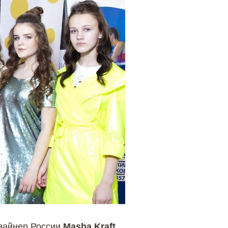
зайнер России
Masha Kraft
,