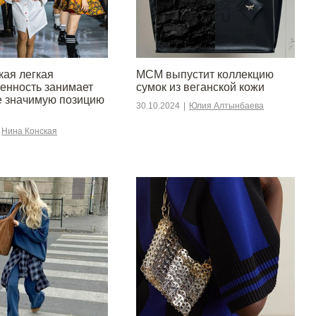
кая легкая
MCM выпустит коллекцию
нность занимает
сумок из веганской кожи
е значимую позицию
30.10.2024
|
Юлия Алтынбаева
Нина Конская