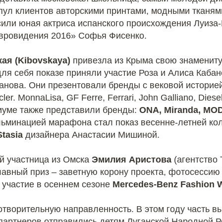
пул клиентов авторскими принтами, модными тканям
асили юная актриса испанского происхождения Луиза
Евровидения 2016» Софья Фисенко.
ая (Kibovskaya)
привезла из Крыма свою знаменит
ля себя показе приняли участие Роза и Алиса Кабано
нова. Они презентовали бренды с вековой историей: D
er. MonnaLisa, GF Ferre, Ferrari, John Galliano, Die
иуме также представили бренды:
ONA, Miranda, MOD
льминацией марафона стал показ весенне-летней колле
Stasia
дизайнера Анастасии Мишиной.
ой участница из Омска
Эмилия Аристова
(агентство 
авный приз – заветную корону проекта, фотосессию 
а участие в осеннем сезоне
Mercedes-Benz Fashion 
отворительную направленность. В этом году часть 
 партнеров отправились детям Луганской Народной Р