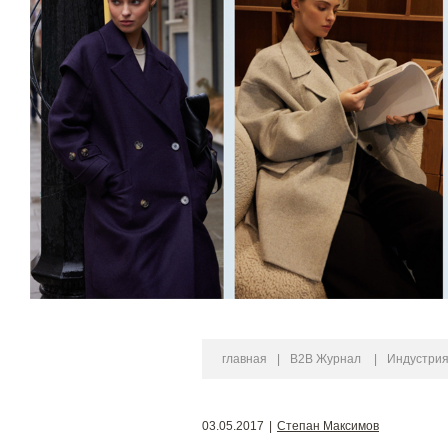
главная
|
B2B Журнал
|
Индустри
03.05.2017
|
Степан Максимов