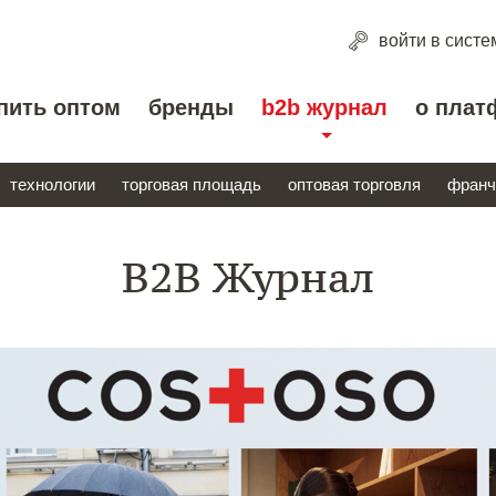
войти
в систе
пить оптом
бренды
b2b журнал
о плат
технологии
торговая площадь
оптовая торговля
франч
B2B Журнал