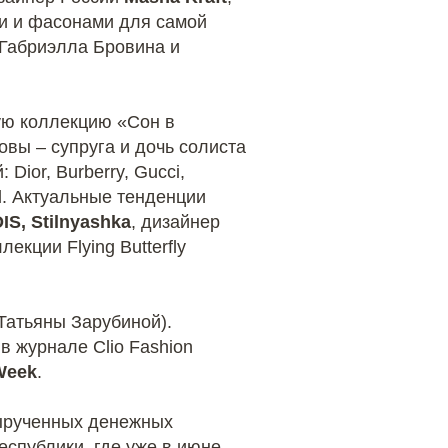
и и фасонами для самой
-Габриэлла Бровина и
ую коллекцию «Сон в
вы – супруга и дочь солиста
ior, Burberry, Gucci,
sel. Актуальные тенденции
IS, Stilnyashka
, дизайнер
кции Flying Butterfly
Татьяны Зарубиной).
в журнале Clio Fashion
Week
.
вырученных денежных
еспублики, где уже в июне