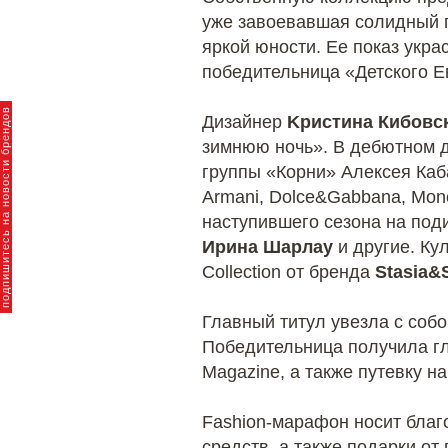
уже завоевавшая солидный 
яркой юности. Ее показ укр
победительница «Детского 
пишитесь на новости брендов
Дизайнер
Kристина Кибовск
зимнюю ночь». В дебютном д
группы «Корни» Алексея Каба
Armani, Dolce&Gabbana, Moncl
наступившего сезона на под
Ирина Шарлау
и другие. Ку
Collection от бренда
Stasia&
Главный титул увезла с соб
Победительница получила гл
Magazine, а также путевку н
Fashion-марафон носит благ
средств, а также подарки от