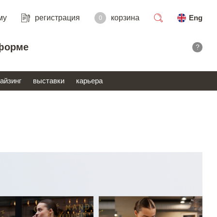
му
регистрация
корзина
Eng
0
поиск
форме
?
айзинг
выставки
карьера