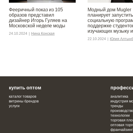
Фееричный показ из 105
Модный дом Mugler
образов представил
планирует запустить
дизайнер Игорь Гуляев на
социальную програ
Московской неделе моды
поддержке студенто
изучающих музыку и
24.10.2024
|
Нина Конская
22.10.2024
|
Юлия Алтынб
купить оптом
професс
каталог товаров
аналитика
витрины брендов
индустрия м
услуги
тренды
производств
технологии
торговая пл
оптовая торг
франчайзинг