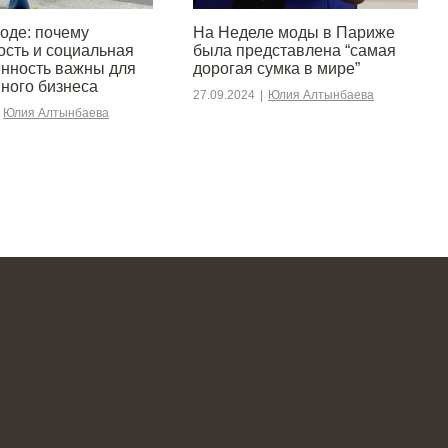
моде: почему
На Неделе моды в Париже
ость и социальная
была представлена “самая
енность важны для
дорогая сумка в мире”
ного бизнеса
27.09.2024
|
Юлия Алтынбаева
Юлия Алтынбаева