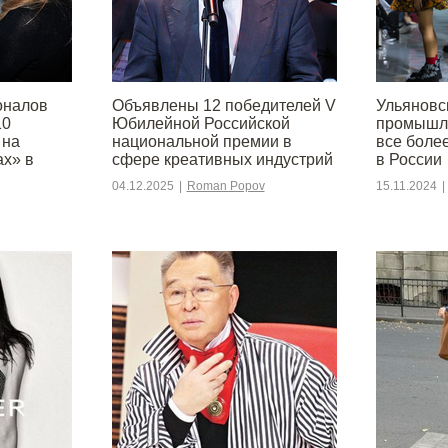
оналов
Объявлены 12 победителей V
Ульяновс
10
Юбилейной Российской
промышле
 на
национальной премии в
все боле
ах» в
сфере креативных индустрий
в России
04.12.2025
|
Roman Popov
15.11.2024
|