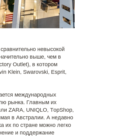
 сравнительно невысокой
начительно выше, чем в
ory Outlet), в котором
n Klein, Swarovski, Esprit,
вается международных
олю рынка. Главным их
были ZARA, UNIQLO, ТopShop,
имая в Австралии. А недавно
а их по стране можно легко
анение и поддержание