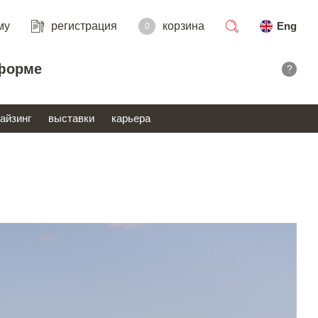
му
регистрация
корзина
Eng
0
поиск
форме
?
айзинг
выставки
карьера