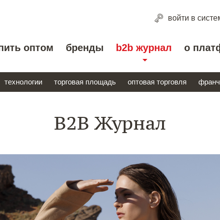
войти
в систе
пить оптом
бренды
b2b журнал
о плат
технологии
торговая площадь
оптовая торговля
франч
B2B Журнал