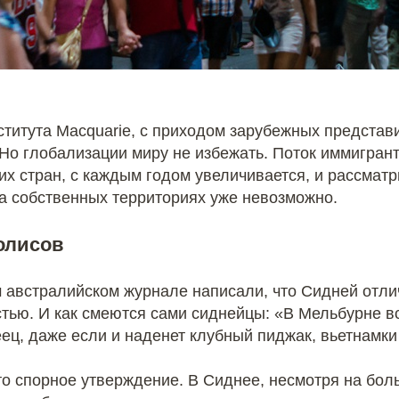
титута Macquarie, с приходом зарубежных представ
 Но глобализации миру не избежать. Поток иммигран
х стран, с каждым годом увеличивается, и рассматр
а собственных территориях уже невозможно.
олисов
м австралийском журнале написали, что Сидней отли
тью. И как смеются сами сиднейцы: «В Мельбурне все
ц, даже если и наденет клубный пиджак, вьетнамки 
то спорное утверждение. В Сиднее, несмотря на бол