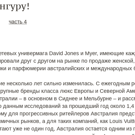
нгуру!
3
часть 4
сетевых универмага David Jones и Myer, имеющие ка
ировали друг с другом на рынке по продаже женской
тики и парфюмерии австралийских и международных 
ие несколько лет сильно изменилась. С ежегодным р
крупные бренды класса люкс Европы и Северной Аме
тралии – в основном в Сиднее и Мельбурне – и рас
о данным исследований за прошедший год около 1,4 
му для прогрессивных ритейлеров Австралия предст
чных рынков, а для таких компаний, как Louis Vuitto
ботают уже не один год, Австралия остается одним и