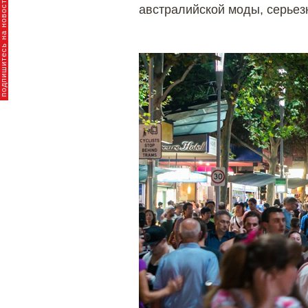
пишитесь на новости брендов
австралийской моды, серьез