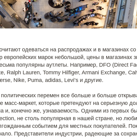
читают одеваться на распродажах и в магазинах со
р европейских марок небольшой, цены в магазинах з
есьма популярны аутлеты. Например, DFO (Direct Fact
 Ralph Lauren, Tommy Hilfiger, Armani Exchange, Calvi
se, Nike, Puma, adidas, Levi’s и другие.
 политических перемен все больше и больше откры
те масс-маркет, которые претендуют на серьезную д
а и, конечно же, узнаваемость. Одними из первых 
ection, не столь популярная в нашей стране, но люб
лгожданным событием для местных покупателей. Пок
ачало. Представители индустрии, радеющие за сохр