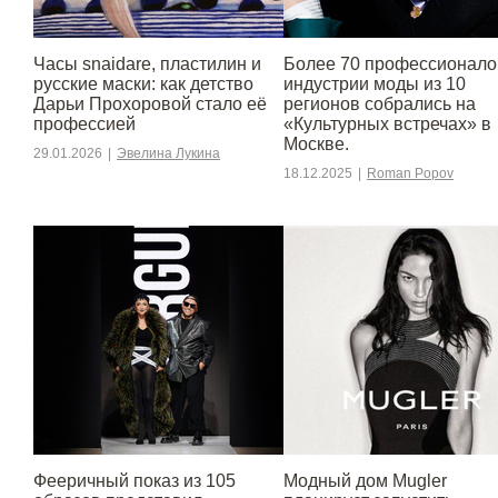
Часы snaidare, пластилин и
Более 70 профессионало
русские маски: как детство
индустрии моды из 10
Дарьи Прохоровой стало её
регионов собрались на
профессией
«Культурных встречах» в
Москве.
29.01.2026
|
Эвелина Лукина
18.12.2025
|
Roman Popov
Фееричный показ из 105
Модный дом Mugler