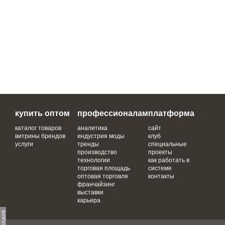
купить оптом
профессионалам
платформа
каталог товаров
аналитика
сайт
витрины брендов
индустрия моды
клуб
услуги
тренды
специальные
производство
проекты
технологии
как работать в
торговая площадь
системе
оптовая торговля
контакты
франчайзинг
выставки
карьера