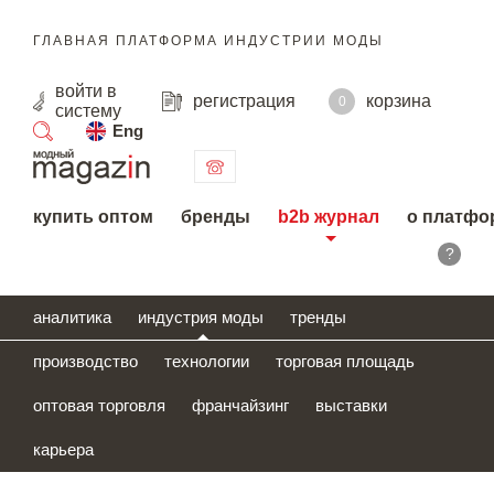
ГЛАВНАЯ ПЛАТФОРМА ИНДУСТРИИ МОДЫ
войти
в
регистрация
корзина
0
систему
Eng
поиск
купить оптом
бренды
b2b журнал
о платфо
?
аналитика
индустрия моды
тренды
производство
технологии
торговая площадь
оптовая торговля
франчайзинг
выставки
карьера