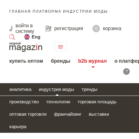
ГЛАВНАЯ ПЛАТФОРМА ИНДУСТРИИ МОДЫ
войти
в
регистрация
корзина
0
систему
Eng
поиск
купить оптом
бренды
b2b журнал
о платфо
?
аналитика
индустрия моды
тренды
производство
технологии
торговая площадь
оптовая торговля
франчайзинг
выставки
карьера