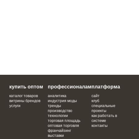
купить оптом
профессионалам
платформа
каталог товаров
аналитика
сайт
витрины брендов
индустрия моды
клуб
услуги
тренды
специальные
производство
проекты
технологии
как работать в
торговая площадь
системе
оптовая торговля
контакты
франчайзинг
выставки