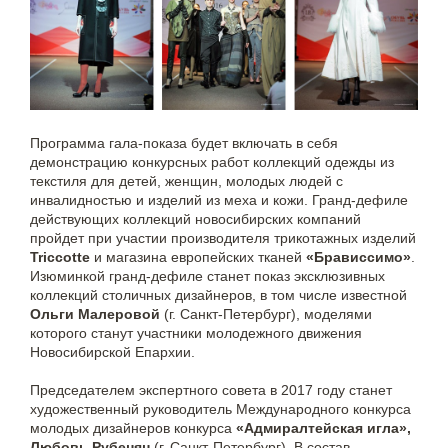
Программа гала-показа будет включать в себя
демонстрацию конкурсных работ коллекций одежды из
текстиля для детей, женщин, молодых людей с
инвалидностью и изделий из меха и кожи. Гранд-дефиле
действующих коллекций новосибирских компаний
пройдет при участии производителя трикотажных изделий
Triccotte
и магазина европейских тканей
«Брависсимо»
.
Изюминкой гранд-дефиле станет показ эксклюзивных
коллекций столичных дизайнеров, в том числе известной
Ольги Малеровой
(г. Санкт-Петербург), моделями
которого станут участники молодежного движения
Новосибирской Епархии.
Председателем экспертного совета в 2017 году станет
художественный руководитель Международного конкурса
молодых дизайнеров конкурса
«Адмиралтейская игла»,
Любовь Рубенян
(г. Санкт-Петербург). В состав