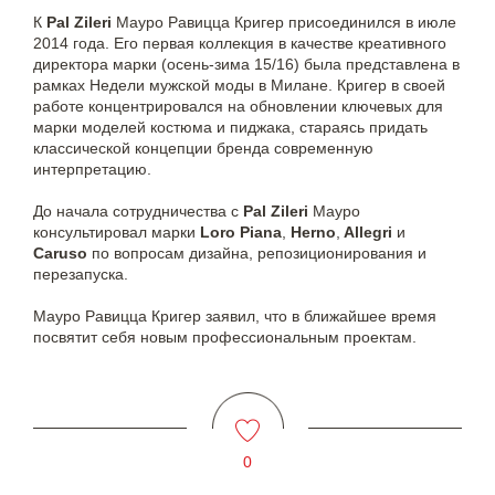
К
Pal Zileri
Мауро Равицца Кригер присоединился в июле
2014 года. Его первая коллекция в качестве креативного
директора марки (осень-зима 15/16) была представлена в
рамках Недели мужской моды в Милане. Кригер в своей
работе концентрировался на обновлении ключевых для
марки моделей костюма и пиджака, стараясь придать
классической концепции бренда современную
интерпретацию.
До начала сотрудничества с
Pal Zileri
Мауро
консультировал марки
Loro Piana
,
Herno
,
Allegri
и
Caruso
по вопросам дизайна, репозиционирования и
перезапуска.
Мауро Равицца Кригер заявил, что в ближайшее время
посвятит себя новым профессиональным проектам.
0