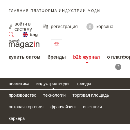
ГЛАВНАЯ ПЛАТФОРМА ИНДУСТРИИ МОДЫ
войти
в
регистрация
корзина
0
систему
Eng
поиск
купить оптом
бренды
b2b журнал
о платфо
?
аналитика
индустрия моды
тренды
производство
технологии
торговая площадь
оптовая торговля
франчайзинг
выставки
карьера