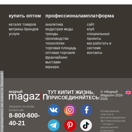
купить оптом
профессионалам
платформа
каталог товаров
аналитика
сайт
витрины брендов
индустрия моды
клуб
услуги
тренды
специальные
производство
проекты
технологии
как работать в
торговая площадь
системе
оптовая торговля
контакты
франчайзинг
выставки
карьера
одпишитесь на новости брендов
ТУТ КИПИТ ЖИЗНЬ,
© «Модный
Magazin» 2016-
ПРИСОЕДИНЯЙТЕСЬ:
2026.
Звоните по всем
вопросам
Копирование
8-800-600-
текстов и
воспроизведение
фотоматериалов
40-21
- только с
разрешения
редакции