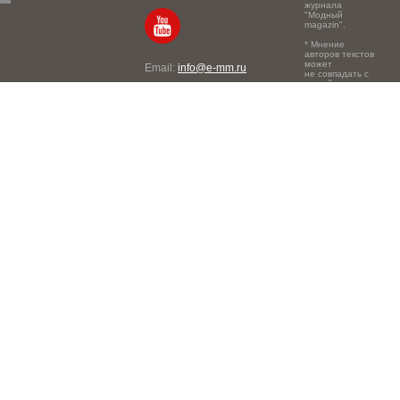
журнала
"Модный
magazin".
* Мнение
авторов текстов
может
Email:
info@e-mm.ru
не совпадать с
точкой зрения
Адреса:
редакции.
Россия, г. Москва, 105066,
Токмаков переулок, дом №
16, строение 2, телефон:
+7-903-140-03-57
Россия, г. Санкт-Петербург,
191186, Офисный центр
"Казанский", Казанская ул,
7, телефон: 8-800-600-40-
21
Россия, г. Краснодар,
105066, Офисный центр
"Кутузовский", Северная
ул., 490, телефон: 8-800-
600-40-21
Россия, г. Нижний
Новгород, 603105,
Офисный центр "London",
Ошарская, 77А, телефон: