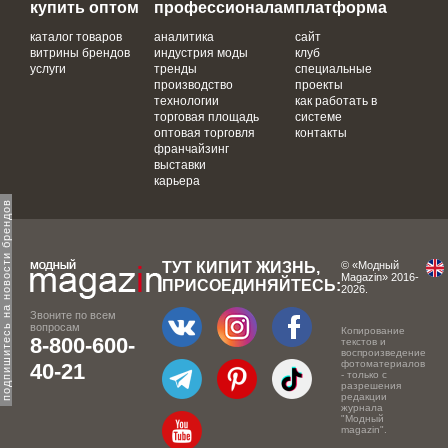
купить оптом
профессионалам
платформа
каталог товаров
аналитика
сайт
витрины брендов
индустрия моды
клуб
услуги
тренды
специальные
производство
проекты
технологии
как работать в
торговая площадь
системе
оптовая торговля
контакты
франчайзинг
выставки
карьера
одпишитесь на новости брендов
ТУТ КИПИТ ЖИЗНЬ,
© «Модный
Magazin» 2016-
ПРИСОЕДИНЯЙТЕСЬ:
2026.
Звоните по всем
вопросам
Копирование
8-800-600-
текстов и
воспроизведение
фотоматериалов
40-21
- только с
разрешения
редакции
журнала
"Модный
magazin".