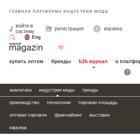
ГЛАВНАЯ ПЛАТФОРМА ИНДУСТРИИ МОДЫ
войти
в
регистрация
корзина
0
систему
Eng
поиск
купить оптом
бренды
b2b журнал
о платфо
?
аналитика
индустрия моды
тренды
производство
технологии
торговая площадь
оптовая торговля
франчайзинг
выставки
карьера