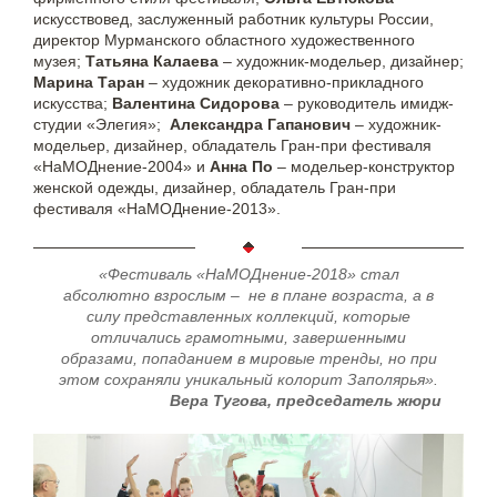
искусствовед, заслуженный работник культуры России,
директор Мурманского областного художественного
музея;
Татьяна Калаева
– художник-модельер, дизайнер;
Марина Таран
– художник декоративно-прикладного
искусства;
Валентина Сидорова
– руководитель имидж-
студии «Элегия»;
Александра Гапанович
– художник-
модельер, дизайнер, обладатель Гран-при фестиваля
«НаМОДнение-2004» и
Анна По
– модельер-конструктор
женской одежды, дизайнер, обладатель Гран-при
фестиваля «НаМОДнение-2013».
«Фестиваль «НаМОДнение-2018» стал
абсолютно взрослым – не в плане возраста, а в
силу представленных коллекций, которые
отличались грамотными, завершенными
образами, попаданием в мировые тренды, но при
этом сохраняли уникальный колорит Заполярья».
Вера Тугова, председатель жюри