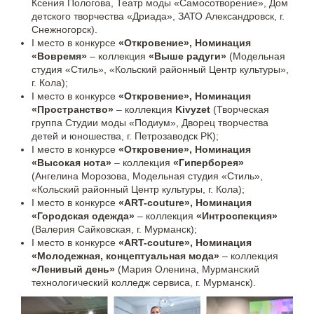
Ксения Пологова, Театр моды «Самосотворение», Дом
детского творчества «Дриада», ЗАТО Александровск, г.
Снежногорск).
I место в конкурсе
«Откровение», Номинация
«Вовремя»
– коллекция
«Выше радуги»
(Модельная
студия «Стиль», «Кольский районный Центр культуры»,
г. Кола);
I место в конкурсе
«Откровение», Номинация
«Пространство»
– коллекция
Kivyzet
(Творческая
группа Студии моды «Подиум», Дворец творчества
детей и юношества, г. Петрозаводск РК);
I место в конкурсе
«Откровение», Номинация
«Высокая нота»
– коллекция
«Гиперборея»
(Ангелина Морозова, Модельная студия «Стиль»,
«Кольский районный Центр культуры, г. Кола);
I место в конкурсе
«ART-couture», Номинация
«Городская одежда»
– коллекция
«Интроспекция»
(Валерия Сайковская, г. Мурманск);
I место в конкурсе
«ART-couture», Номинация
«Молодежная, концептуальная мода»
– коллекция
«Ленивый день»
(Мария Оленина, Мурманский
технологический колледж сервиса, г. Мурманск).