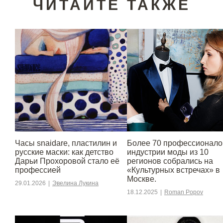
ЧИТАЙТЕ ТАКЖЕ
Часы snaidare, пластилин и
Более 70 профессионало
русские маски: как детство
индустрии моды из 10
Дарьи Прохоровой стало её
регионов собрались на
профессией
«Культурных встречах» в
Москве.
29.01.2026
|
Эвелина Лукина
18.12.2025
|
Roman Popov