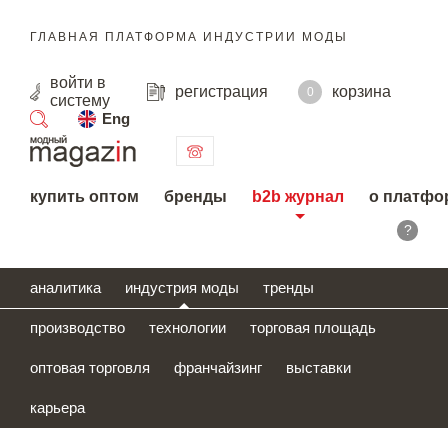
ГЛАВНАЯ ПЛАТФОРМА ИНДУСТРИИ МОДЫ
войти
в
регистрация
корзина
0
систему
Eng
поиск
купить оптом
бренды
b2b журнал
о платфо
?
аналитика
индустрия моды
тренды
производство
технологии
торговая площадь
оптовая торговля
франчайзинг
выставки
карьера