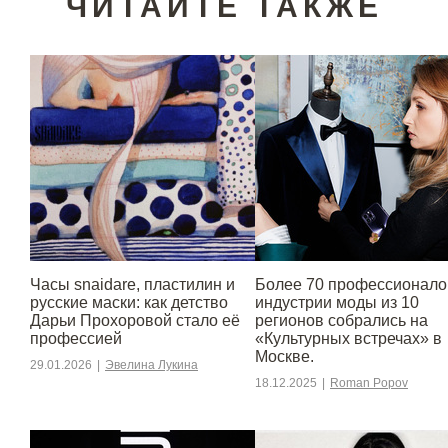
ЧИТАЙТЕ ТАКЖЕ
Часы snaidare, пластилин и
Более 70 профессионало
русские маски: как детство
индустрии моды из 10
Дарьи Прохоровой стало её
регионов собрались на
профессией
«Культурных встречах» в
Москве.
29.01.2026
|
Эвелина Лукина
18.12.2025
|
Roman Popov