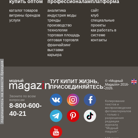
купить оптом
профессионалам
платформа
каталог товаров
аналитика
сайт
витрины брендов
индустрия моды
клуб
услуги
тренды
специальные
производство
проекты
технологии
как работать в
торговая площадь
системе
оптовая торговля
контакты
франчайзинг
выставки
карьера
одпишитесь на новости брендов
ТУТ КИПИТ ЖИЗНЬ,
© «Модный
Magazin» 2016-
ПРИСОЕДИНЯЙТЕСЬ:
2026.
Звоните по всем
вопросам
Копирование
8-800-600-
текстов и
воспроизведение
фотоматериалов
40-21
- только с
разрешения
редакции
журнала
"Модный
magazin".