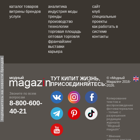
каталог товаров
аналитика
сайт
витрины брендов
индустрия моды
клуб
услуги
тренды
специальные
производство
проекты
технологии
как работать в
торговая площадь
системе
оптовая торговля
контакты
франчайзинг
выставки
карьера
одпишитесь на новости брендов
ТУТ КИПИТ ЖИЗНЬ,
© «Модный
Magazin» 2016-
ПРИСОЕДИНЯЙТЕСЬ:
2026.
Звоните по всем
вопросам
Копирование
8-800-600-
текстов и
воспроизведение
фотоматериалов
40-21
- только с
разрешения
редакции
журнала
"Модный
magazin".
* Мнение
авторов текстов