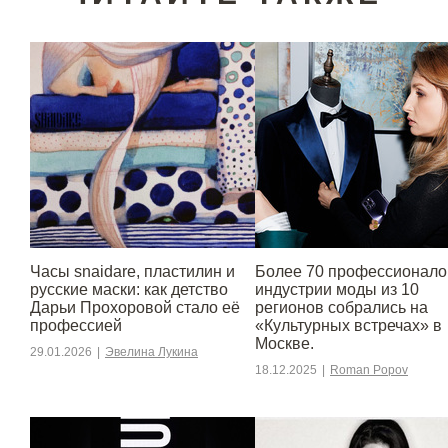
Часы snaidare, пластилин и
Более 70 профессионало
русские маски: как детство
индустрии моды из 10
Дарьи Прохоровой стало её
регионов собрались на
профессией
«Культурных встречах» в
Москве.
29.01.2026
|
Эвелина Лукина
18.12.2025
|
Roman Popov