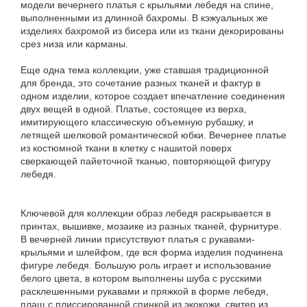
модели вечернего платья с крыльями лебедя на спине,
выполненными из длинной бахромы. В кэжуальных же
изделиях бахромой из бисера или из ткани декорированы
срез низа или карманы.
Еще одна тема коллекции, уже ставшая традиционной
для бренда, это сочетание разных тканей и фактур в
одном изделии, которое создает впечатление соединения
двух вещей в одной. Платье, состоящее из верха,
имитирующего классическую объемную рубашку, и
летящей шелковой романтической юбки. Вечернее платье
из костюмной ткани в клетку с нашитой поверх
сверкающей пайеточной тканью, повторяющей фигуру
лебедя.
Ключевой для коллекции образ лебедя раскрывается в
принтах, вышивке, мозаике из разных тканей, фурнитуре.
В вечерней линии присутствуют платья с рукавами-
крыльями и шлейфом, где вся форма изделия подчинена
фигуре лебедя. Большую роль играет и использование
белого цвета, в котором выполнены шуба с русскими
расклешенными рукавами и пряжкой в форме лебедя,
плащ с плиссированной спинкой из экокожи, свитер из