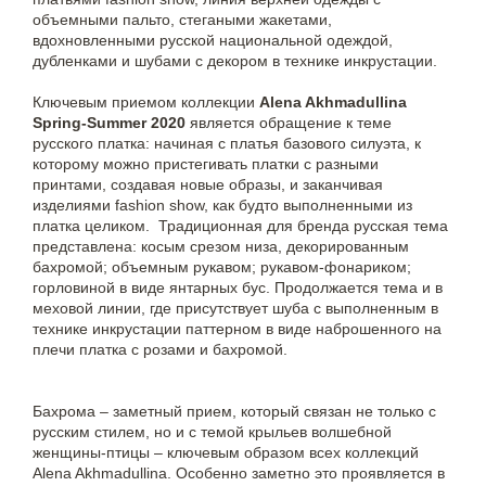
объемными пальто, стегаными жакетами,
вдохновленными русской национальной одеждой,
дубленками и шубами с декором в технике инкрустации.
Ключевым приемом коллекции
Alena Akhmadullina
Spring-Summer 2020
является обращение к теме
русского платка: начиная с платья базового силуэта, к
которому можно пристегивать платки с разными
принтами, создавая новые образы, и заканчивая
изделиями fashion show, как будто выполненными из
платка целиком. Традиционная для бренда русская тема
представлена: косым срезом низа, декорированным
бахромой; объемным рукавом; рукавом-фонариком;
горловиной в виде янтарных бус. Продолжается тема и в
меховой линии, где присутствует шуба с выполненным в
технике инкрустации паттерном в виде наброшенного на
плечи платка с розами и бахромой.
Бахрома – заметный прием, который связан не только с
русским стилем, но и с темой крыльев волшебной
женщины-птицы – ключевым образом всех коллекций
Alena Akhmadullina. Особенно заметно это проявляется в