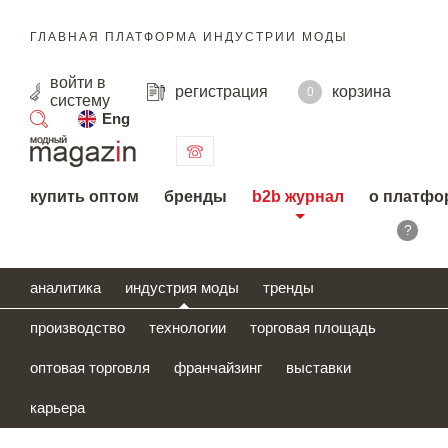
ГЛАВНАЯ ПЛАТФОРМА ИНДУСТРИИ МОДЫ
войти
в
регистрация
корзина
0
систему
Eng
поиск
купить оптом
бренды
b2b журнал
о платфо
?
аналитика
индустрия моды
тренды
производство
технологии
торговая площадь
оптовая торговля
франчайзинг
выставки
карьера