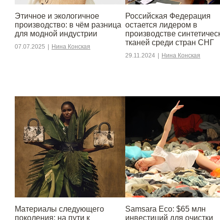
Этичное и экологичное
Российская Федерация
производство: в чём разница
остается лидером в
для модной индустрии
производстве синтетичес
тканей среди стран СНГ
07.07.2025
|
Нина Конская
29.11.2024
|
Нина Конская
Материалы следующего
Samsara Eco: $65 млн
поколения: на пути к
инвестиций для очистки