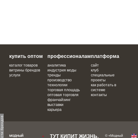
купить оптом
профессионалам
платформа
каталог товаров
аналитика
сайт
витрины брендов
индустрия моды
клуб
услуги
тренды
специальные
производство
проекты
технологии
как работать в
торговая площадь
системе
оптовая торговля
контакты
франчайзинг
выставки
карьера
ТУТ КИПИТ ЖИЗНЬ,
© «Модный