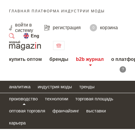
ГЛАВНАЯ ПЛАТФОРМА ИНДУСТРИИ МОДЫ
войти
в
регистрация
корзина
0
систему
Eng
поиск
купить оптом
бренды
b2b журнал
о платфо
?
аналитика
индустрия моды
тренды
производство
технологии
торговая площадь
оптовая торговля
франчайзинг
выставки
карьера