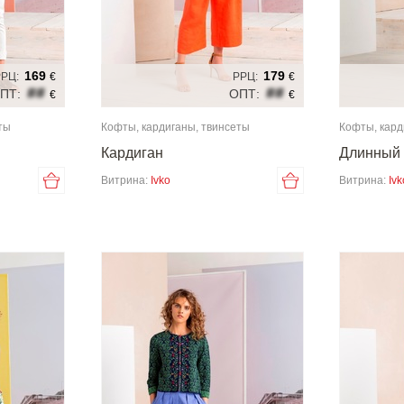
169
179
РЦ:
€
РРЦ:
€
##
##
ПТ:
ОПТ:
€
€
ты
Кофты, кардиганы, твинсеты
Кофты, кард
Кардиган
Длинный 
Витрина:
Ivko
Витрина:
Ivk