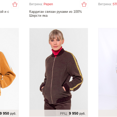
Витрина:
Pepen
Витрина:
ST
ой и с
Кардиган связан руками из 100%
Шерсти яка
9 950
9 950
руб.
РРЦ:
руб.