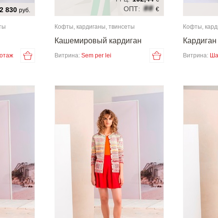
##
ОПТ:
2 830
€
руб.
ты
Кофты, кардиганы, твинсеты
Кофты, кард
Кашемировый кардиган
Кардиган
котаж
Витрина:
Sem per lei
Витрина:
Ша