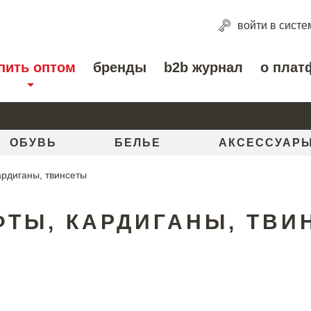
войти
в систе
пить оптом
бренды
b2b журнал
о плат
ОБУВЬ
БЕЛЬЕ
АКСЕССУАР
ардиганы, твинсеты
ФТЫ, КАРДИГАНЫ, ТВИ