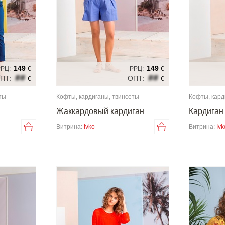
149
149
РЦ:
€
РРЦ:
€
##
##
ПТ:
ОПТ:
€
€
ты
Кофты, кардиганы, твинсеты
Кофты, кард
Жаккардовый кардиган
Кардиган
Витрина:
Ivko
Витрина:
Ivk