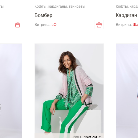
ты
Кофты, кардиганы, твинсеты
Кофты, кард
Бомбер
Кардиган
Витрина:
LO
Витрина:
Ша
192,44
РРЦ:
€