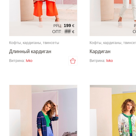
199
РРЦ:
€
Р
##
ОПТ:
О
€
Кофты, кардиганы, твинсеты
Кофты, кардиганы, твинсе
Длинный кардиган
Кардиган
Витрина:
Ivko
Витрина:
Ivko