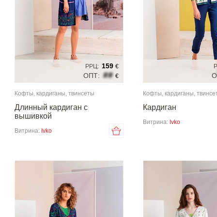
159
РРЦ:
€
Р
##
ОПТ:
О
€
Кофты, кардиганы, твинсеты
Кофты, кардиганы, твинсе
Длинный кардиган с
Кардиган
вышивкой
Витрина:
Ivko
Витрина:
Ivko