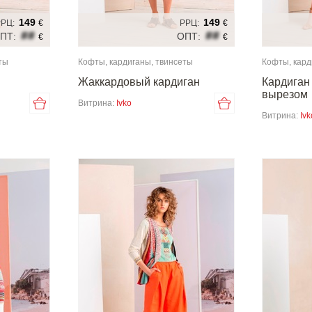
149
149
РЦ:
€
РРЦ:
€
##
##
ПТ:
ОПТ:
€
€
ты
Кофты, кардиганы, твинсеты
Кофты, кард
Жаккардовый кардиган
Кардиган
вырезом
Витрина:
Ivko
Витрина:
Ivk