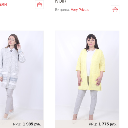
NOIR
ERN
Витрина:
Very Private
1 985
1 775
РРЦ:
руб.
РРЦ:
руб.