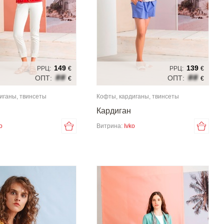
149
139
РРЦ:
€
РРЦ:
€
##
##
ОПТ:
ОПТ:
€
€
иганы, твинсеты
Кофты, кардиганы, твинсеты
Кардиган
o
Витрина:
Ivko