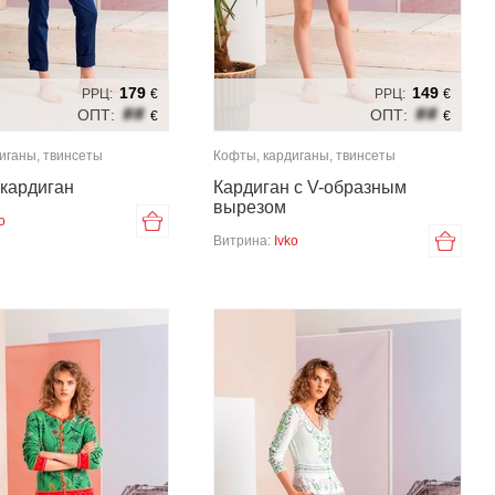
179
149
РРЦ:
€
РРЦ:
€
##
##
ОПТ:
ОПТ:
€
€
иганы, твинсеты
Кофты, кардиганы, твинсеты
кардиган
Кардиган с V-образным
вырезом
o
Витрина:
Ivko