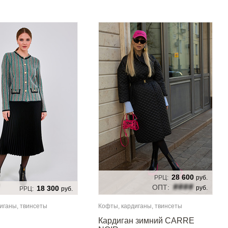
28 600
РРЦ:
руб.
####
ОПТ:
18 300
руб.
РРЦ:
руб.
иганы, твинсеты
Кофты, кардиганы, твинсеты
Кардиган зимний CARRE