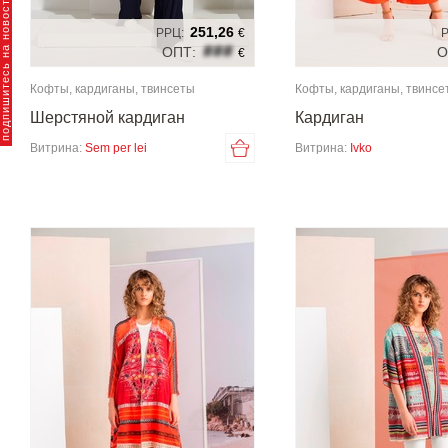
пишитесь на новости брендов
251,26
РРЦ:
€
Р
###
ОПТ:
О
€
Кофты, кардиганы, твинсеты
Кофты, кардиганы, твинсе
Шерстяной кардиган
Кардиган
Витрина:
Sem per lei
Витрина:
Ivko