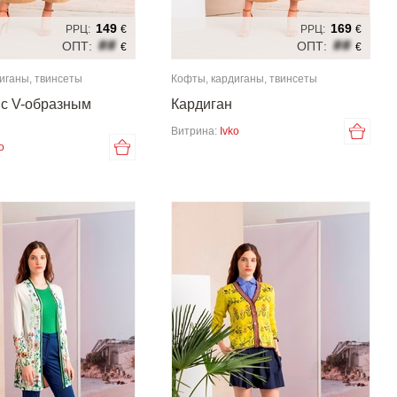
149
169
РРЦ:
€
РРЦ:
€
##
##
ОПТ:
ОПТ:
€
€
иганы, твинсеты
Кофты, кардиганы, твинсеты
 с V-образным
Кардиган
Витрина:
Ivko
o