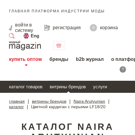
ГЛАВНАЯ ПЛАТФОРМА ИНДУСТРИИ МОДЫ
войти
в
регистрация
корзина
0
систему
Eng
поиск
купить оптом
бренды
b2b журнал
о платфо
?
каталог товаров
витрины брендов
услуги
главная
|
витрины брендов
|
Naira Arutyunian
|
каталог
|
Цветной кардиган с перьями LF18/20
КАТАЛОГ NAIRA