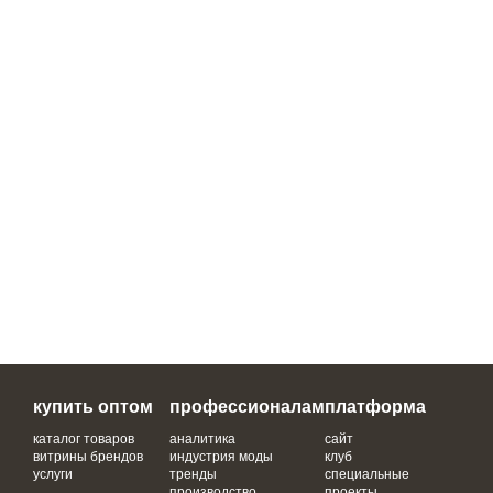
купить оптом
профессионалам
платформа
каталог товаров
аналитика
сайт
витрины брендов
индустрия моды
клуб
услуги
тренды
специальные
производство
проекты