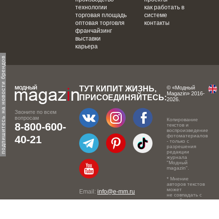
технологии
как работать в
торговая площадь
системе
оптовая торговля
контакты
франчайзинг
выставки
карьера
одпишитесь на новости брендов
ТУТ КИПИТ ЖИЗНЬ,
© «Модный
Magazin» 2016-
ПРИСОЕДИНЯЙТЕСЬ:
2026.
Звоните по всем
вопросам
Копирование
8-800-600-
текстов и
воспроизведение
фотоматериалов
40-21
- только с
разрешения
редакции
журнала
"Модный
magazin".
* Мнение
авторов текстов
может
Email:
info@e-mm.ru
не совпадать с
точкой зрения
Адреса:
редакции.
Россия, г. Москва, 105066,