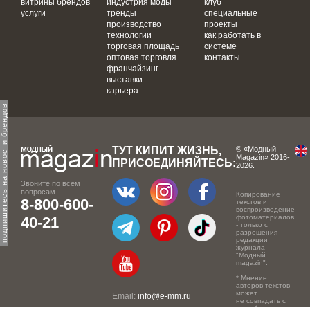
витрины брендов
индустрия моды
клуб
услуги
тренды
специальные
производство
проекты
технологии
как работать в
торговая площадь
системе
оптовая торговля
контакты
франчайзинг
выставки
карьера
одпишитесь на новости брендов
ТУТ КИПИТ ЖИЗНЬ,
© «Модный
Magazin» 2016-
ПРИСОЕДИНЯЙТЕСЬ:
2026.
Звоните по всем
вопросам
Копирование
8-800-600-
текстов и
воспроизведение
фотоматериалов
40-21
- только с
разрешения
редакции
журнала
"Модный
magazin".
* Мнение
авторов текстов
может
Email:
info@e-mm.ru
не совпадать с
точкой зрения