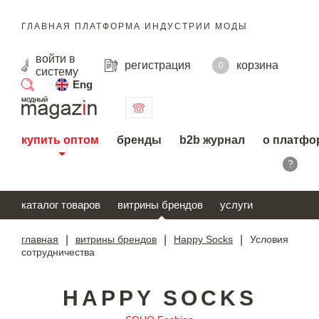
ГЛАВНАЯ ПЛАТФОРМА ИНДУСТРИИ МОДЫ
войти
в
регистрация
корзина
0
систему
Eng
поиск
купить оптом
бренды
b2b журнал
о платфо
?
каталог товаров
витрины брендов
услуги
главная
|
витрины брендов
|
Happy Socks
|
Условия
сотрудничества
HAPPY SOCKS