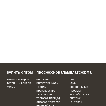
купить оптом
профессионалам
платформа
каталог товаров
аналитика
сайт
витрины брендов
индустрия моды
клуб
услуги
тренды
специальные
производство
проекты
технологии
как работать в
торговая площадь
системе
оптовая торговля
контакты
франчайзинг