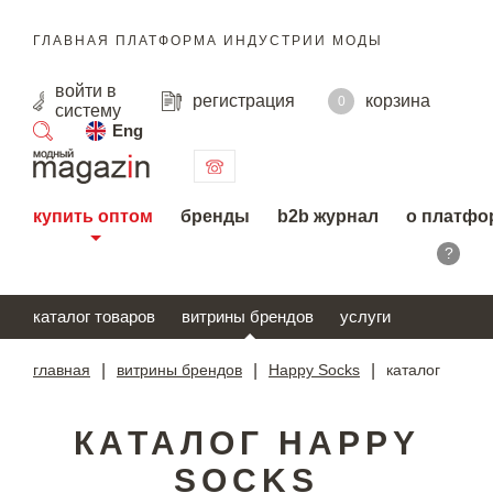
ГЛАВНАЯ ПЛАТФОРМА ИНДУСТРИИ МОДЫ
войти
в
регистрация
корзина
0
систему
Eng
поиск
купить оптом
бренды
b2b журнал
о платфо
?
каталог товаров
витрины брендов
услуги
главная
|
витрины брендов
|
Happy Socks
|
каталог
КАТАЛОГ HAPPY
SOCKS