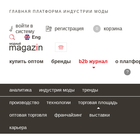
ГЛАВНАЯ ПЛАТФОРМА ИНДУСТРИИ МОДЫ
войти
в
регистрация
корзина
0
систему
Eng
поиск
купить оптом
бренды
b2b журнал
о платфо
?
аналитика
индустрия моды
тренды
производство
технологии
торговая площадь
оптовая торговля
франчайзинг
выставки
карьера