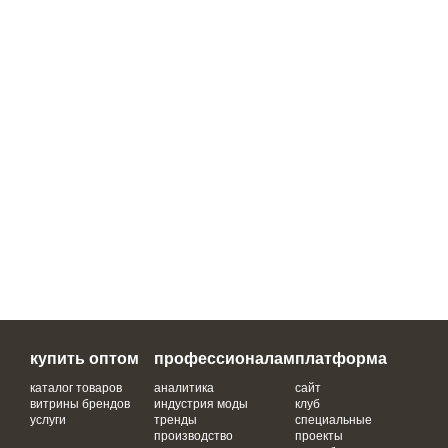
купить оптом
профессионалам
платформа
каталог товаров
аналитика
сайт
витрины брендов
индустрия моды
клуб
услуги
тренды
специальные
производство
проекты