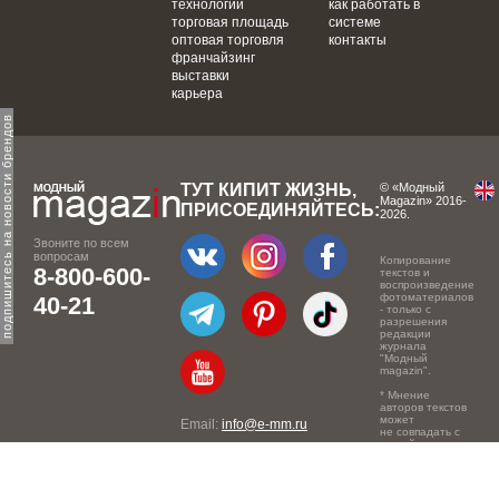
технологии
как работать в
торговая площадь
системе
оптовая торговля
контакты
франчайзинг
выставки
карьера
одпишитесь на новости брендов
ТУТ КИПИТ ЖИЗНЬ,
© «Модный
Magazin» 2016-
ПРИСОЕДИНЯЙТЕСЬ:
2026.
Звоните по всем
вопросам
Копирование
8-800-600-
текстов и
воспроизведение
фотоматериалов
40-21
- только с
разрешения
редакции
журнала
"Модный
magazin".
* Мнение
авторов текстов
может
Email:
info@e-mm.ru
не совпадать с
точкой зрения
Адреса:
редакции.
Россия, г. Москва, 105066,