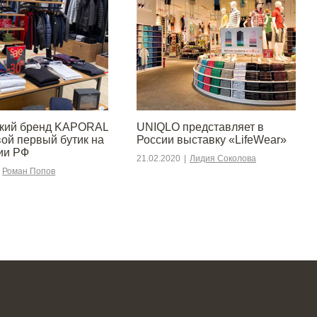
ский бренд KAPORAL
UNIQLO представляет в
вой первый бутик на
России выставку «LifeWear»
ии РФ
21.02.2020
|
Лидия Соколова
Роман Попов