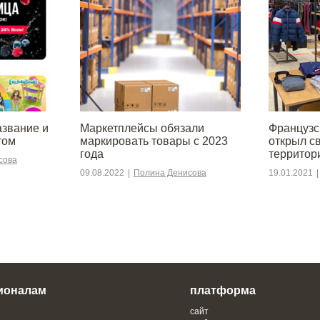
азвание и
Маркетплейсы обязали
Француз
том
маркировать товары с 2023
открыл с
года
территор
сова
09.08.2022
|
Полина Денисова
19.01.2021
|
ионалам
платформа
сайт