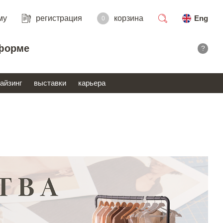
му
регистрация
корзина
Eng
0
поиск
форме
?
айзинг
выставки
карьера