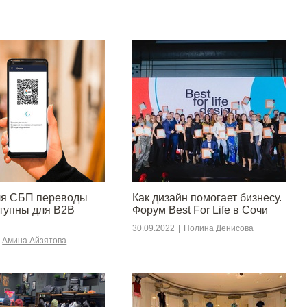
ля СБП переводы
Как дизайн помогает бизнесу.
ступны для B2B
Форум Best For Life в Сочи
30.09.2022
|
Полина Денисова
Амина Айзятова