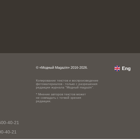
© «Модный Magazin» 2016-2026.
Eng
Копирование текстов и воспроизведение
фотоматериалов - только с разрешения
редакции журнала "Модный magazin".
* Мнение авторов текстов может
не совпадать с точкой зрения
редакции.
600-40-21
00-40-21