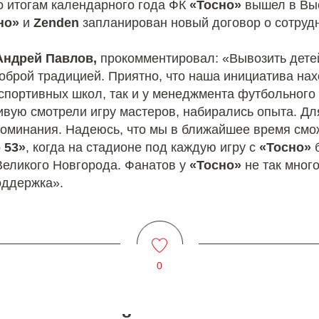
о итогам календарного года ФК
«Тосно»
вышел в Выс
но»
и
Zenden
запланирован новый договор о сотруд
Андрей Павлов,
прокомментировал: «Вывозить детей
оброй традицией. Приятно, что наша инициатива нах
 спортивных школ, так и у менеджмента футбольного 
ую смотрели игру мастеров, набирались опыта. Для
поминания. Надеюсь, что мы в ближайшее время смо
 53»
, когда на стадионе под каждую игру с
«Тосно»
б
Великого Новгорода. Фанатов у
«Тосно»
не так мног
оддержка».
0