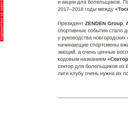
пишитесь на новости брендов
и акции для болельщиков. П
2017–2018 годы между
«Тос
Президент
ZENDEN Group
,
спортивные события стало д
у руководства новгородских
начинающие спортсмены вжив
эмоций, а очень ценные вос
кодовым названием
«Сектор
сектор для болельщиков из 
лиги клубу очень нужна их п