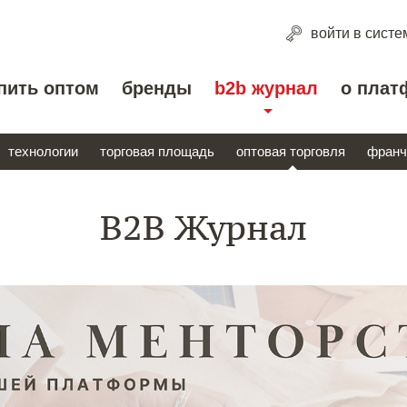
войти
в систе
пить оптом
бренды
b2b журнал
о плат
технологии
торговая площадь
оптовая торговля
франч
B2B Журнал