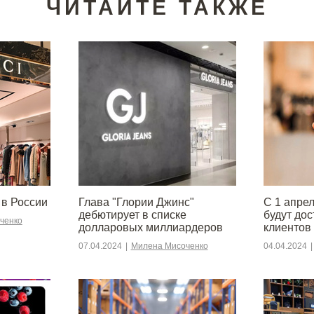
ЧИТАЙТЕ ТАКЖЕ
 в России
Глава "Глории Джинс"
С 1 апре
дебютирует в списке
будут до
ченко
долларовых миллиардеров
клиентов
07.04.2024
|
Милена Мисоченко
04.04.2024
|