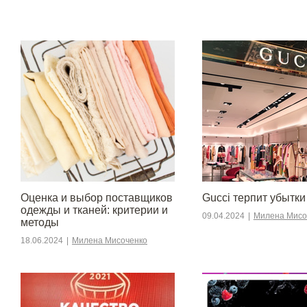
Оценка и выбор поставщиков
Gucci терпит убытки
одежды и тканей: критерии и
09.04.2024
|
Милена Мисо
методы
18.06.2024
|
Милена Мисоченко