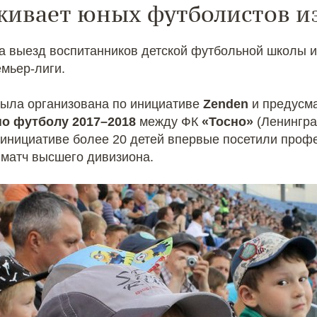
живает юных футболистов и
а выезд воспитанников детской футбольной школы и
емьер-лиги.
была организована по инициативе
Zenden
и предусм
по футболу 2017–2018
между ФК
«Тосно»
(Ленингра
 инициативе более 20 детей впервые посетили про
 матч высшего дивизиона.