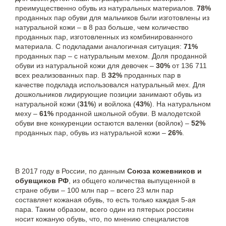
преимущественно обувь из натуральных материалов.
78%
проданных пар обуви для мальчиков были изготовлены из
натуральной кожи – в 8 раз больше, чем количество
проданных пар, изготовленных из комбинированного
материала. С подкладами аналогичная ситуация:
71%
проданных пар – с натуральным мехом. Доля проданной
обуви из натуральной кожи для девочек –
30%
от 136 711
всех реализованных пар. В
32%
проданных пар в
качестве подклада использовался натуральный мех. Для
дошкольников лидирующие позиции занимают обувь из
натуральной кожи (
31%
) и войлока (
43%
). На натуральном
меху –
61%
проданной школьной обуви. В малодетской
обуви вне конкуренции остаются валенки (войлок) –
52%
проданных пар, обувь из натуральной кожи –
26%
.
В 2017 году в России, по данным
Союза кожевников и
обувщиков РФ
, из общего количества выпущенной в
стране обуви – 100 млн пар – всего 23 млн пар
составляет кожаная обувь, то есть только каждая 5-ая
пара. Таким образом, всего один из пятерых россиян
носит кожаную обувь, что, по мнению специалистов