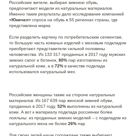
Российские жители, выбирая зимнюю обувь,
предпочитают модели из натуральных материалов.
Именно такие результаты дало исследование компанией
«Юничел»
спроса на обувь в 55 регионах страны, где
представлена марка.
Если разделить картину по потребительским сегментам,
то большую часть кожаных изделий с меховым подкладом
приобретают представители сильной половины
человечества. Из 133 317 проданных в 2017 году мужских
зимних сапог и ботинок,
80%
пар изготовлены из
натуральной кожи, а в
72%
в качестве подклада
использовался натуральный мех.
Российские женщины также на стороне натуральных
материалов. Из 167 639 пар женской зимней обуви,
проданных в 2017 году,
52%
выполнены из натуральной
кожи. А вот к материалу подклада россиянки более
лояльны: из проданных зимних моделей – с подкладом из
натурального меха не более
26%
пар.
Для своих детей наши сограждане также выбирают