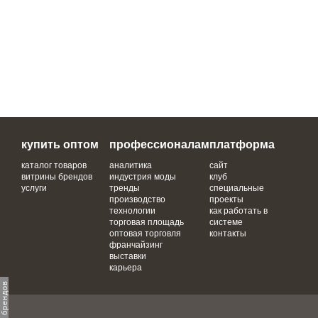
купить оптом
профессионалам
платформа
каталог товаров
аналитика
сайт
витрины брендов
индустрия моды
клуб
услуги
тренды
специальные
производство
проекты
технологии
как работать в
торговая площадь
системе
оптовая торговля
контакты
франчайзинг
выставки
карьера