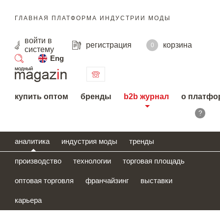
ГЛАВНАЯ ПЛАТФОРМА ИНДУСТРИИ МОДЫ
войти
в
регистрация
корзина
0
систему
Eng
поиск
купить оптом
бренды
b2b журнал
о платфо
?
аналитика
индустрия моды
тренды
производство
технологии
торговая площадь
оптовая торговля
франчайзинг
выставки
карьера