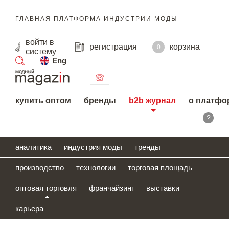
ГЛАВНАЯ ПЛАТФОРМА ИНДУСТРИИ МОДЫ
войти
в
регистрация
корзина
0
систему
Eng
поиск
купить оптом
бренды
b2b журнал
о платфо
?
аналитика
индустрия моды
тренды
производство
технологии
торговая площадь
оптовая торговля
франчайзинг
выставки
карьера