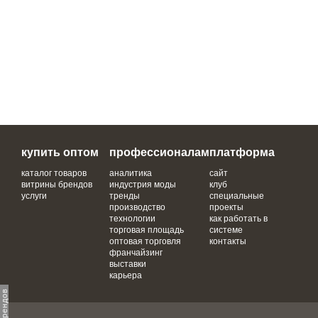
купить оптом
профессионалам
платформа
каталог товаров
аналитика
сайт
витрины брендов
индустрия моды
клуб
услуги
тренды
специальные
производство
проекты
технологии
как работать в
торговая площадь
системе
оптовая торговля
контакты
франчайзинг
выставки
карьера