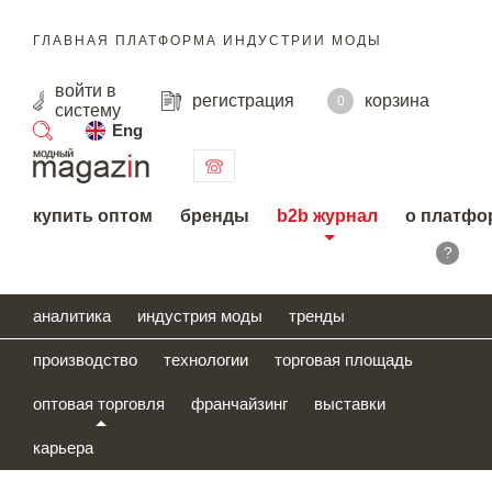
ГЛАВНАЯ ПЛАТФОРМА ИНДУСТРИИ МОДЫ
войти
в
регистрация
корзина
0
систему
Eng
поиск
купить оптом
бренды
b2b журнал
о платфо
?
аналитика
индустрия моды
тренды
производство
технологии
торговая площадь
оптовая торговля
франчайзинг
выставки
карьера