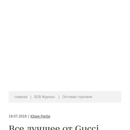
главная
|
B2B Журнал
|
Оптовая торговля
19.07.2018
|
Юлия Ригби
Все лучшее от Gucci