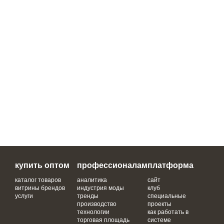
купить оптом
профессионалам
платформа
каталог товаров
аналитика
сайт
витрины брендов
индустрия моды
клуб
услуги
тренды
специальные
производство
проекты
технологии
как работать в
торговая площадь
системе