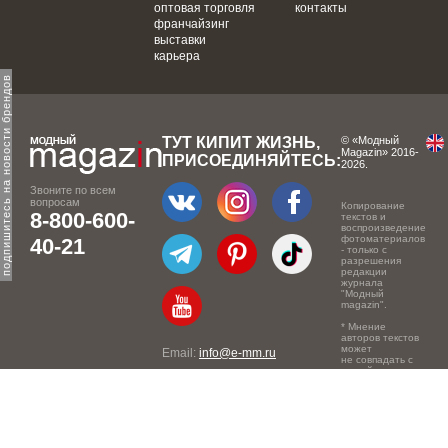
оптовая торговля
контакты
франчайзинг
выставки
карьера
одпишитесь на новости брендов
ТУТ КИПИТ ЖИЗНЬ,
© «Модный
Magazin» 2016-
ПРИСОЕДИНЯЙТЕСЬ:
2026.
Звоните по всем
вопросам
Копирование
8-800-600-
текстов и
воспроизведение
фотоматериалов
40-21
- только с
разрешения
редакции
журнала
"Модный
magazin".
* Мнение
авторов текстов
может
Email:
info@e-mm.ru
не совпадать с
точкой зрения
Адреса:
редакции.
Россия, г. Москва, 105066,
Токмаков переулок, дом №
16, строение 2, телефон: