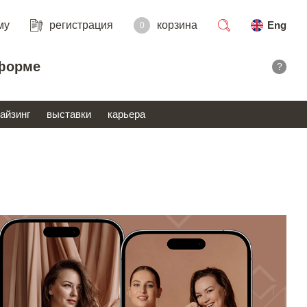
му
регистрация
корзина
Eng
0
поиск
форме
?
айзинг
выставки
карьера