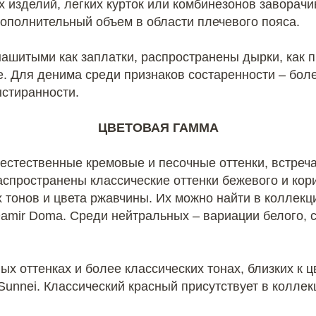
х изделий, легких курток или комбинезонов заворач
дополнительный объем в области плечевого пояса.
 нашитыми как заплатки, распространены дырки, как
же. Для денима среди признаков состаренности – ​бол
ыстиранности.
ЦВЕТОВАЯ ГАММА
естественные кремовые и песочные оттенки, встреча
спространены классические оттенки бежевого и кори
тонов и цвета ржавчины. Их можно найти в коллекци
Damir Doma. Среди нейтральных – ​вариации белого, с
х оттенках и более классических тонах, близких к ц
 Sunnei. Классический красный присутствует в коллек