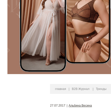
главная
|
B2B Журнал
|
Тренды
27.07.2017
|
Альбина Весина