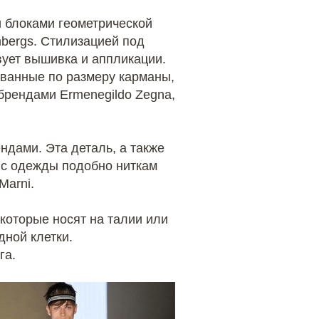
 блоками геометрической
embergs. Стилизацией под
вует вышивка и аппликации.
ованные по размеру карманы,
брендами Ermenegildo Zegna,
дами. Эта деталь, а также
я с одежды подобно ниткам
Marni.
которые носят на талии или
дной клетки.
га.