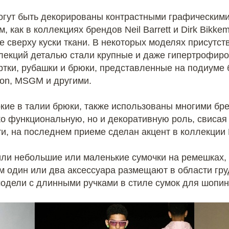
огут быть декорированы контрастными графическими
, как в коллекциях брендов Neil Barrett и Dirk Bikk
 сверху куски ткани. В некоторых моделях присутст
лекций деталью стали крупные и даже гипертрофир
ртки, рубашки и брюки, представленные на подиуме 
won, MSGM и другими.
ие в талии брюки, также использованы многими брен
ько функциональную, но и декоративную роль, свиса
и, на последнем приеме сделан акцент в коллекции 
и небольшие или маленькие сумочки на ремешках, 
ом один или два аксессуара размещают в области гру
одели с длинными ручками в стиле сумок для шопин