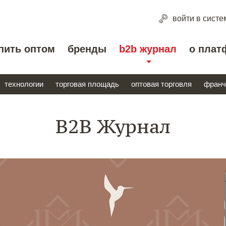
войти
в систе
пить оптом
бренды
b2b журнал
о плат
технологии
торговая площадь
оптовая торговля
франч
B2B Журнал