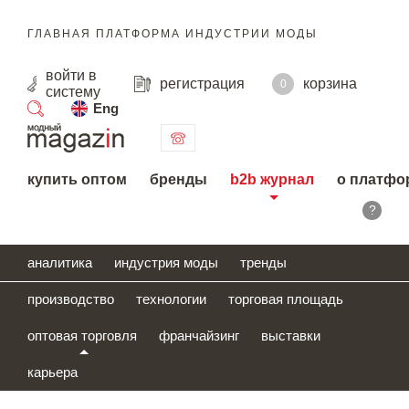
ГЛАВНАЯ ПЛАТФОРМА ИНДУСТРИИ МОДЫ
войти
в
регистрация
корзина
0
систему
Eng
поиск
купить оптом
бренды
b2b журнал
о платфо
?
аналитика
индустрия моды
тренды
производство
технологии
торговая площадь
оптовая торговля
франчайзинг
выставки
карьера