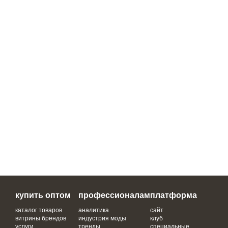
купить оптом
профессионалам
платформа
каталог товаров
аналитика
сайт
витрины брендов
индустрия моды
клуб
услуги
тренды
специальные