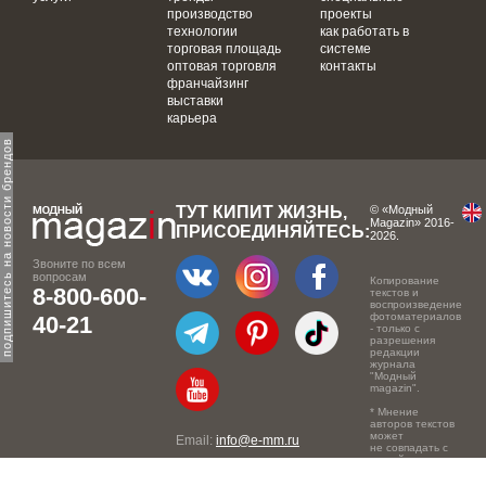
производство
проекты
технологии
как работать в
торговая площадь
системе
оптовая торговля
контакты
франчайзинг
выставки
карьера
одпишитесь на новости брендов
ТУТ КИПИТ ЖИЗНЬ,
© «Модный
Magazin» 2016-
ПРИСОЕДИНЯЙТЕСЬ:
2026.
Звоните по всем
вопросам
Копирование
8-800-600-
текстов и
воспроизведение
фотоматериалов
40-21
- только с
разрешения
редакции
журнала
"Модный
magazin".
* Мнение
авторов текстов
может
Email:
info@e-mm.ru
не совпадать с
точкой зрения
Адреса:
редакции.