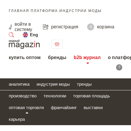
ГЛАВНАЯ ПЛАТФОРМА ИНДУСТРИИ МОДЫ
войти
в
регистрация
корзина
0
систему
Eng
поиск
купить оптом
бренды
b2b журнал
о платфо
?
аналитика
индустрия моды
тренды
производство
технологии
торговая площадь
оптовая торговля
франчайзинг
выставки
карьера