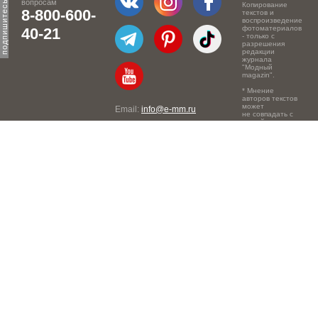
вопросам
Копирование
8-800-600-
текстов и
воспроизведение
фотоматериалов
40-21
- только с
разрешения
редакции
журнала
"Модный
magazin".
* Мнение
авторов текстов
может
Email:
info@e-mm.ru
не совпадать с
точкой зрения
Адреса:
редакции.
Россия, г. Москва, 105066,
Токмаков переулок, дом №
16, строение 2, телефон:
+7-903-140-03-57
Россия, г. Санкт-Петербург,
191186, Офисный центр
"Казанский", Казанская ул,
7, телефон: 8-800-600-40-
21
Россия, г. Краснодар,
105066, Офисный центр
"Кутузовский", Северная
ул., 490, телефон: 8-800-
600-40-21