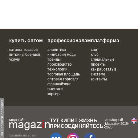
купить оптом
профессионалам
платформа
каталог товаров
аналитика
сайт
витрины брендов
индустрия моды
клуб
услуги
тренды
специальные
производство
проекты
технологии
как работать в
торговая площадь
системе
оптовая торговля
контакты
франчайзинг
выставки
карьера
одпишитесь на новости брендов
ТУТ КИПИТ ЖИЗНЬ,
© «Модный
Magazin» 2016-
ПРИСОЕДИНЯЙТЕСЬ:
2026.
Звоните по всем