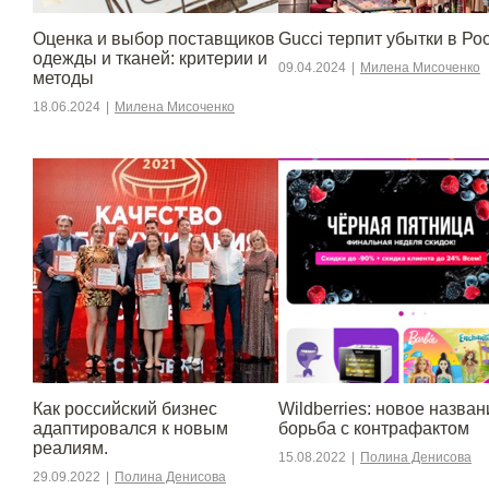
Оценка и выбор поставщиков
Gucci терпит убытки в Ро
одежды и тканей: критерии и
09.04.2024
|
Милена Мисоченко
методы
18.06.2024
|
Милена Мисоченко
​​Как российский бизнес
Wildberries: новое назван
адаптировался к новым
борьба с контрафактом
реалиям.
15.08.2022
|
Полина Денисова
29.09.2022
|
Полина Денисова