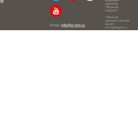
редакции
журнала
"Модный
magazin".
* Мнение
авторов текстов
может
Email:
info@e-mm.ru
не совпадать с
точкой зрения
Адреса:
редакции.
Россия, г. Москва, 105066,
Токмаков переулок, дом №
16, строение 2, телефон:
+7-903-140-03-57
Россия, г. Санкт-Петербург,
191186, Офисный центр
"Казанский", Казанская ул,
7, телефон: 8-800-600-40-
21
Россия, г. Краснодар,
105066, Офисный центр
"Кутузовский", Северная
ул., 490, телефон: 8-800-
600-40-21
Россия, г. Нижний
Новгород, 603105,
Офисный центр "London",