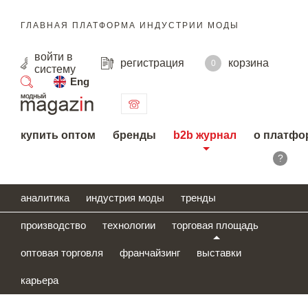
ГЛАВНАЯ ПЛАТФОРМА ИНДУСТРИИ МОДЫ
войти
в
регистрация
корзина
0
систему
Eng
поиск
купить оптом
бренды
b2b журнал
о платфо
?
аналитика
индустрия моды
тренды
производство
технологии
торговая площадь
оптовая торговля
франчайзинг
выставки
карьера