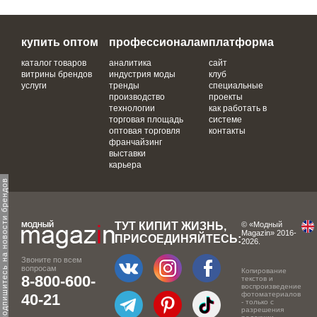
купить оптом
профессионалам
платформа
каталог товаров
аналитика
сайт
витрины брендов
индустрия моды
клуб
услуги
тренды
специальные
производство
проекты
технологии
как работать в
торговая площадь
системе
оптовая торговля
контакты
франчайзинг
выставки
карьера
одпишитесь на новости брендов
ТУТ КИПИТ ЖИЗНЬ,
© «Модный
Magazin» 2016-
ПРИСОЕДИНЯЙТЕСЬ:
2026.
Звоните по всем
вопросам
Копирование
8-800-600-
текстов и
воспроизведение
фотоматериалов
40-21
- только с
разрешения